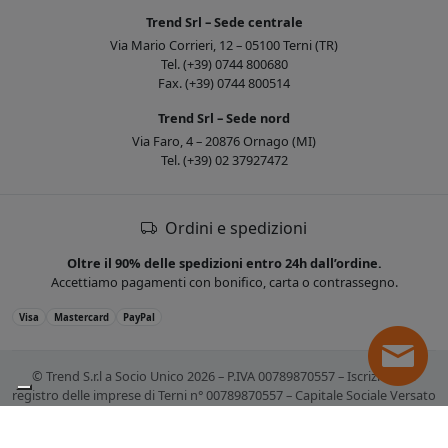
Trend Srl – Sede centrale
Via Mario Corrieri, 12 – 05100 Terni (TR)
Tel. (+39) 0744 800680
Fax. (+39) 0744 800514
Trend Srl – Sede nord
Via Faro, 4 – 20876 Ornago (MI)
Tel. (+39) 02 37927472
Ordini e spedizioni
Oltre il 90% delle spedizioni entro 24h dall’ordine.
Accettiamo pagamenti con bonifico, carta o contrassegno.
Visa
Mastercard
PayPal
© Trend S.r.l a Socio Unico 2026 – P.IVA 00789870557 – Iscrizione al
registro delle imprese di Terni n° 00789870557 – Capitale Sociale Versato
€ 10.400,00. Tutti i marchi citati sono registrati. Tutti i prezzi sono IVA
esclusa.