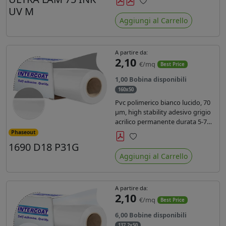
inchiostri UV durata 7 anni indoor
UV M
Preferiti
e 5 outdoor. Dotato di certificato
Aggiungi al Carrello
ignifugo Bs1d0.
A partire da:
2,10
€/mq
Best Price
1,00 Bobina disponibili
160x50
Pvc polimerico bianco lucido, 70
µm, high stability adesivo grigio
acrilico permanente durata 5-7
anni, per stampe con inchiostri
Phaseout
solvente, ecosolvente, UV e latex.
1690 D18 P31G
Preferiti
Aggiungi al Carrello
A partire da:
2,10
€/mq
Best Price
6,00 Bobine disponibili
137,2x50