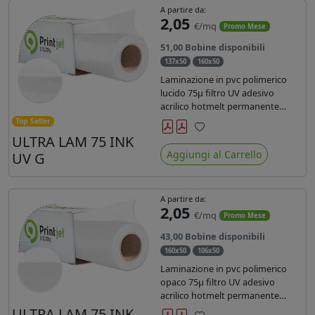
A partire da:
2,05
€/mq
Promo Mese
51,00 Bobine disponibili
137x50
160x50
Laminazione in pvc polimerico
lucido 75µ filtro UV adesivo
acrilico hotmelt permanente
specifico per stampe con
Top Seller
inchiostri UV durata 7 anni indoor
ULTRA LAM 75 INK
Preferiti
e 5 outdoor. Dotato di certificato
Aggiungi al Carrello
UV G
ignifugo Bs1d0.
A partire da:
2,05
€/mq
Promo Mese
43,00 Bobine disponibili
160x50
106x50
Laminazione in pvc polimerico
opaco 75µ filtro UV adesivo
acrilico hotmelt permanente
specifico per stampe con
ULTRA LAM 75 INK