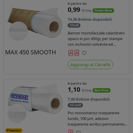
A partire da:
0,99
€/mq
Promo Mese
74,00 Bobine disponibili
137x50
Banner monofacciale calandrato
opaco in pvc 450gr, per stampe
con inchiostri solvente ed
ecosolvente , uv e latex.
MAX 450 SMOOTH
Preferiti
Aggiungi al Carrello
A partire da:
1,10
€/mq
Best Price
7,00 Bobine disponibili
137,2x50
Pvc monomerico trasparente
lucido, 100 µm, adesivo
trasparente acrilico permanente
durata 3 anni, liner in carta kraft
Phaseout