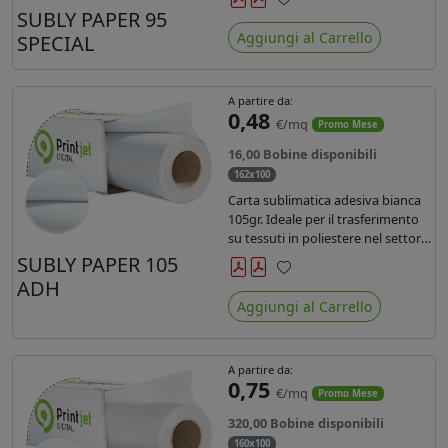
SUBLY PAPER 95
Preferiti
Aggiungi al Carrello
SPECIAL
A partire da:
0,48
€/mq
Promo Mese
16,00 Bobine disponibili
162x100
Carta sublimatica adesiva bianca
105gr. Ideale per il trasferimento
su tessuti in poliestere nel settore
sportwear .
SUBLY PAPER 105
ADH
Preferiti
Aggiungi al Carrello
A partire da:
0,75
€/mq
Promo Mese
320,00 Bobine disponibili
160x100