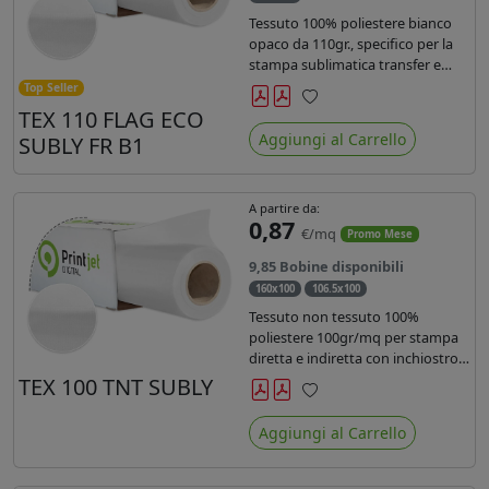
Tessuto 100% poliestere bianco
opaco da 110gr., specifico per la
stampa sublimatica transfer e
diretta. Ideale per la realizzazione
Top Seller
di stendardi e bandiere, grazie al
TEX 110 FLAG ECO
Preferiti
passaggio dell'inchiostro su
Aggiungi al Carrello
SUBLY FR B1
entrambi i lati. Dotato di
certificato FR B1.
A partire da:
0,87
€/mq
Promo Mese
9,85 Bobine disponibili
160x100
106.5x100
Tessuto non tessuto 100%
poliestere 100gr/mq per stampa
diretta e indiretta con inchiostro
sublimatico, latex e uv.
TEX 100 TNT SUBLY
Preferiti
Aggiungi al Carrello