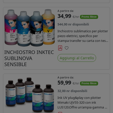
A partire da:
34,99
€/nr
Promo Mese
544,00 nr disponibili
Inchiostro sublimatico per plotter
piezo elettrici, specifico per
stampa transfer su carta con teste
Epson EPS3200, 5113, dx4 e dx5.
Ecologico, conforme alla
INCHIOSTRO INKTEC
Preferiti
normativa Reach e Oeko-Tex.
SUBLINOVA
Aggiungi al Carrello
SENSIBLE
A partire da:
59,99
€/nr
Promo Mese
32,00 nr disponibili
Ink UV plug&play con plotter
Mimaki UJV55-320 con ink
LUS120.Offre un'ampia gamma di
colori,una maggiore densità e un