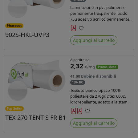
Laminazione in pvc polimerico
permanente trasparente lucido
75µ adesivo acrilico permanente
durata 5 anni con filtro uv, carta
Phaseout
kraft. Ideale per stampe con
902S-HKL-UVP3
Preferiti
inchiostro ecosolvente, UV e latex.
Aggiungi al Carrello
A partire da:
2,32
€/mq
Promo Mese
41,00 Bobine disponibili
160x100
Tessuto bianco opaco 100%
poliestere da 270gr. Dtex 600D,
idrorepellente, adatto alla stampa
solvente, ecosolvente, uv, latex (di
Top Seller
terza generazione). Ideale per
TEX 270 TENT S FR B1
Preferiti
tende ,coperture gazebo, prodotti
Aggiungi al Carrello
gonfiabili o cuscini di
arredamento.