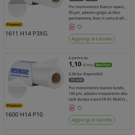
Pvc monomerico bianco opaco,
95 µm, adesivo grigio acrilico
permanente, liner in carta kraft
siliconata 135gr/mq. Durata 3
Phaseout
anni, certificato FR B1, conforme
1611 H14 P3XG
Preferiti
al REACH, stampa con ink
Aggiungi al Carrello
solvente, ecosolvente, uv e latex (
terza generazione)
A partire da:
1,10
€/mq
Best Price
0,00 bo disponibili
137,2x50
Pvc monomerico bianco lucido,
100 µm, adesivo trasparente alto
tack durata 4 anni FR B1 REACH
per stampa solvente ecosolvente
Phaseout
uv latex, Liner in carta KRAFT
1600 H14 P10
Preferiti
monosiliconata 135gr. brand
Aggiungi al Carrello
Intercoat.