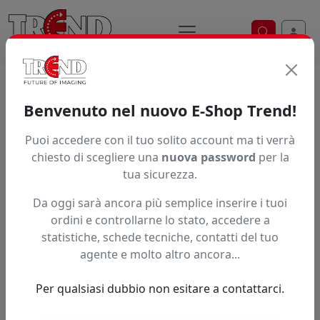
Ricerca ve
Trend S.r.l.
Supporti per la
Benvenuto nel nuovo E-Shop Trend!
stampa digitale dal 1997
Puoi accedere con il tuo solito account ma ti verrà
chiesto di scegliere una
nuova password
per la
tua sicurezza.
Da oggi sarà ancora più semplice inserire i tuoi
ordini e controllarne lo stato, accedere a
statistiche, schede tecniche, contatti del tuo
agente e molto altro ancora...
Per qualsiasi dubbio non esitare a contattarci.
Precedente
Succe