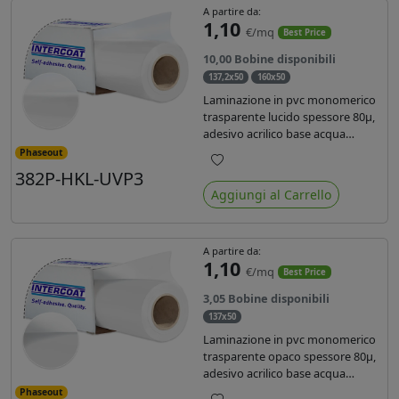
A partire da:
1,10
€/mq
Best Price
10,00 Bobine disponibili
137,2x50
160x50
Laminazione in pvc monomerico
trasparente lucido spessore 80µ,
adesivo acrilico base acqua
permanente, liner in carta
Phaseout
glassine siliconata da 72 gr. Durata
382P-HKL-UVP3
Preferiti
3 anni, ideale per laminare stampe
Aggiungi al Carrello
con ink solvente, eco-solvente e
latex.
A partire da:
1,10
€/mq
Best Price
3,05 Bobine disponibili
137x50
Laminazione in pvc monomerico
trasparente opaco spessore 80µ,
adesivo acrilico base acqua
permanente specifico per ink uv,
Phaseout