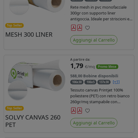
Rete mesh in pvc monofacciale
300gr con supporto liner
antigoccia. Ideale per striscioni e
coperture antivento. Saldabile,
Top Seller
stampabile con inchiostri
MESH 300 LINER
Preferiti
solvente, ecosolvente, uv e latex.
Aggiungi al Carrello
Densità fili 1000x1000 , filato 9x13.
A partire da:
1,79
€/mq
Promo Mese
588,00 Bobine disponibili
[+1]
106x30
106x5
137x30
Tessuto canvas Printjet 100%
poliestere (PET) con retro bianco
260gr/mq stampabile con
inchiostri solvente, ecosolvente,
Top Seller
uv e latex.
SOLVY CANVAS 260
Preferiti
Aggiungi al Carrello
PET