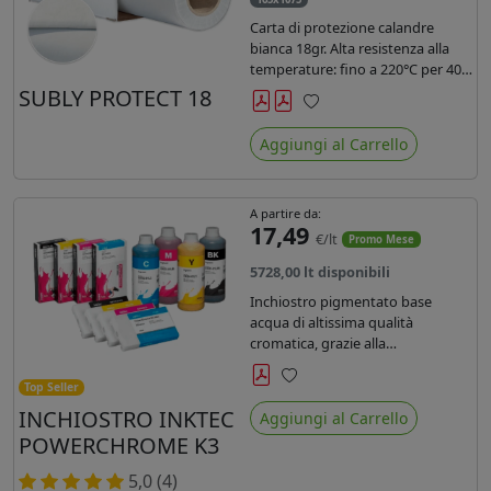
Carta di protezione calandre
bianca 18gr. Alta resistenza alla
temperature: fino a 220°C per 40
secondi. Lunghezza 1075 mtl,
SUBLY PROTECT 18
peso kg 35, diam. 20cm.
Preferiti
Aggiungi al Carrello
A partire da:
17,49
€/lt
Promo Mese
5728,00 lt disponibili
Inchiostro pigmentato base
acqua di altissima qualità
cromatica, grazie alla
concentrazione di pigmenti
permette di realizzare stampe di
Top Seller
Preferiti
altissima qualità e ridurre la curva
INCHIOSTRO INKTEC
Aggiungi al Carrello
colore fino ad un 20 % rispetto
POWERCHROME K3
agli inchiostri presenti sul
mercato.
5,0 (4)