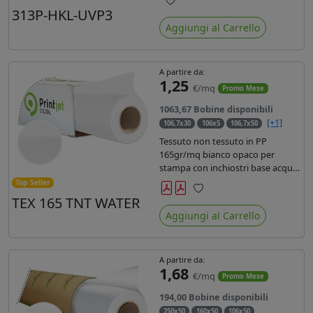
liner in carta kraft da 90gr. Durata
313P-HKL-UVP3
Preferiti
3 anni, dotata di filtro uv, idonea
Aggiungi al Carrello
per stampe con inchiostro
ecosolvente, UV e latex.
A partire da:
1,25
€/mq
Promo Mese
1063,67 Bobine disponibili
[+1]
106,7x30
106x5
106,7x50
Tessuto non tessuto in PP
165gr/mq bianco opaco per
stampa con inchiostri base acqua,
latex, uv, ecosolvente. Finitura a
Top Seller
rombi spundbond e coating
TEX 165 TNT WATER
Preferiti
superficiale con totale assenza di
Aggiungi al Carrello
peluria. Occhiellabile, non
saldabile. Anima 3' stampa lato
esterno.
A partire da:
1,68
€/mq
Promo Mese
194,00 Bobine disponibili
250x50
160x50
106x50