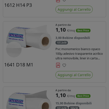
monosiliconata da 135 gr, REACH
1612 H14 P3
Preferiti
compliant per stampa con
Aggiungi al Carrello
inchiostri solvente ecosolvente uv
latex.
A partire da:
1,10
€/mq
Best Price
3,00 Bobine disponibili
137,2x50
Pvc monomerico bianco opaco
100µ adesivo trasparente acrilico
ultra removibile, liner in carta
kraft da 140gr/mq. Durata 3 anni.
1641 D18 M1
Dotato di certificato FR B1 e
Preferiti
conforme alla normativa REACH.
Aggiungi al Carrello
A partire da:
1,10
€/mq
Best Price
15,00 Bobine disponibili
137,2x50
160x50