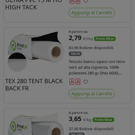
anni liner 140gr PE su entrambi
HIGH TACK
Preferiti
lati. Dotato di certificato ignifugo
Aggiungi al Carrello
Bs1d0.
A partire da:
2,79
€/mq
Promo Mese
63,90 Bobine disponibili
160x50
Tessuto bianco opaco con retro
nero ad alta coprenza, 100%
poliestere 280 gr. Dtex 660D,
idrorepellente, adatto alla stampa
TEX 280 TENT BLACK
sublimatica indiretta. Ideale per
BACK FR
Preferiti
tende ,coperture gazebo, prodotti
Aggiungi al Carrello
gonfiabili o cuscini di
arredamento.
A partire da:
3,65
€/kg
Promo Mese
27,00 Bobine disponibili
165x1075