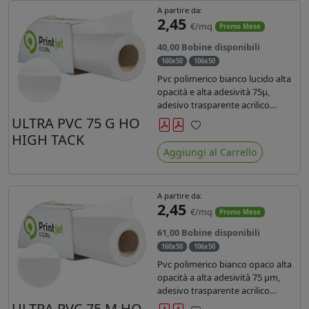
A partire da:
2,45
€/mq
Promo Mese
40,00 Bobine disponibili
160x50
106x50
Pvc polimerico bianco lucido alta
opacità e alta adesività 75µ,
adesivo trasparente acrilico
hotmelt permanente, durata 5-7
ULTRA PVC 75 G HO
anni, liner 140gr PE su entrambi
HIGH TACK
Preferiti
lati. Prestazioni di alto livello.
Aggiungi al Carrello
Dotato di certificato ignifugo
Bs1d0.
A partire da:
2,45
€/mq
Promo Mese
61,00 Bobine disponibili
160x50
106x50
Pvc polimerico bianco opaco alta
opacità a alta adesività 75 µm,
adesivo trasparente acrilico
hotmelt permanente, durata 5-7
ULTRA PVC 75 M HO