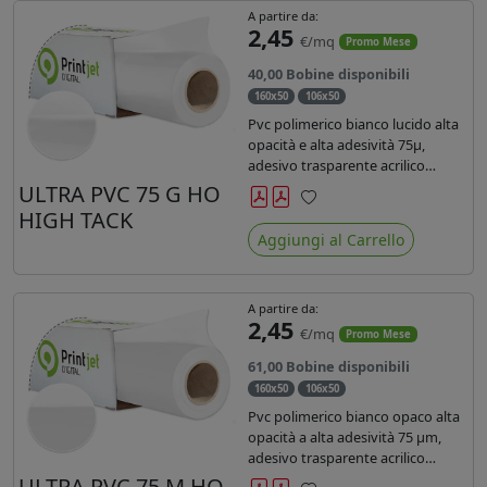
A partire da:
2,45
€/mq
Promo Mese
40,00 Bobine disponibili
160x50
106x50
Pvc polimerico bianco lucido alta
opacità e alta adesività 75µ,
adesivo trasparente acrilico
hotmelt permanente, durata 5-7
ULTRA PVC 75 G HO
anni, liner 140gr PE su entrambi
HIGH TACK
Preferiti
lati. Prestazioni di alto livello.
Aggiungi al Carrello
Dotato di certificato ignifugo
Bs1d0.
A partire da:
2,45
€/mq
Promo Mese
61,00 Bobine disponibili
160x50
106x50
Pvc polimerico bianco opaco alta
opacità a alta adesività 75 µm,
adesivo trasparente acrilico
hotmelt permanente, durata 5-7
ULTRA PVC 75 M HO