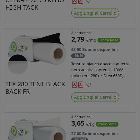
anni liner 140gr PE su entrambi
HIGH TACK
Preferiti
lati. Dotato di certificato ignifugo
Aggiungi al Carrello
Bs1d0.
A partire da:
2,79
€/mq
Promo Mese
63,90 Bobine disponibili
160x50
Tessuto bianco opaco con retro
nero ad alta coprenza, 100%
poliestere 280 gr. Dtex 660D,
idrorepellente, adatto alla stampa
TEX 280 TENT BLACK
sublimatica indiretta. Ideale per
BACK FR
Preferiti
tende ,coperture gazebo, prodotti
Aggiungi al Carrello
gonfiabili o cuscini di
arredamento.
A partire da:
3,65
€/kg
Promo Mese
27,00 Bobine disponibili
165x1075