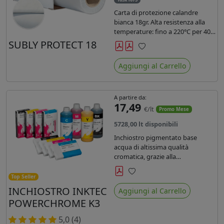
Carta di protezione calandre
bianca 18gr. Alta resistenza alla
temperature: fino a 220°C per 40
secondi. Lunghezza 1075 mtl,
SUBLY PROTECT 18
peso kg 35, diam. 20cm.
Preferiti
Aggiungi al Carrello
A partire da:
17,49
€/lt
Promo Mese
5728,00 lt disponibili
Inchiostro pigmentato base
acqua di altissima qualità
cromatica, grazie alla
concentrazione di pigmenti
permette di realizzare stampe di
Top Seller
Preferiti
altissima qualità e ridurre la curva
INCHIOSTRO INKTEC
Aggiungi al Carrello
colore fino ad un 20 % rispetto
POWERCHROME K3
agli inchiostri presenti sul
mercato.
5,0 (4)