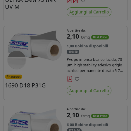
inchiostri UV durata 7 anni indoor
UV M
Preferiti
e 5 outdoor. Dotato di certificato
Aggiungi al Carrello
ignifugo Bs1d0.
A partire da:
2,10
€/mq
Best Price
1,00 Bobina disponibili
160x50
Pvc polimerico bianco lucido, 70
µm, high stability adesivo grigio
acrilico permanente durata 5-7
anni, per stampe con inchiostri
Phaseout
solvente, ecosolvente, UV e latex.
1690 D18 P31G
Preferiti
Aggiungi al Carrello
A partire da:
2,10
€/mq
Best Price
6,00 Bobine disponibili
137,2x50