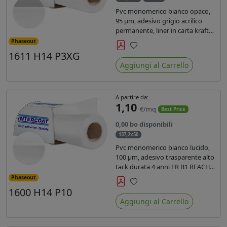
Pvc monomerico bianco opaco,
95 µm, adesivo grigio acrilico
permanente, liner in carta kraft
siliconata 135gr/mq. Durata 3
Phaseout
anni, certificato FR B1, conforme
1611 H14 P3XG
Preferiti
al REACH, stampa con ink
Aggiungi al Carrello
solvente, ecosolvente, uv e latex (
terza generazione)
A partire da:
1,10
€/mq
Best Price
0,00 bo disponibili
137,2x50
Pvc monomerico bianco lucido,
100 µm, adesivo trasparente alto
tack durata 4 anni FR B1 REACH
per stampa solvente ecosolvente
Phaseout
uv latex, Liner in carta KRAFT
1600 H14 P10
Preferiti
monosiliconata 135gr. brand
Aggiungi al Carrello
Intercoat.