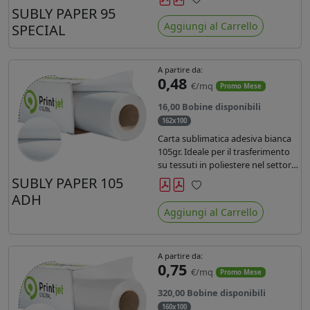
SUBLY PAPER 95
Preferiti
Aggiungi al Carrello
SPECIAL
A partire da:
0,48
€/mq
Promo Mese
16,00 Bobine disponibili
162x100
Carta sublimatica adesiva bianca
105gr. Ideale per il trasferimento
su tessuti in poliestere nel settore
sportwear .
SUBLY PAPER 105
ADH
Preferiti
Aggiungi al Carrello
A partire da:
0,75
€/mq
Promo Mese
320,00 Bobine disponibili
160x100