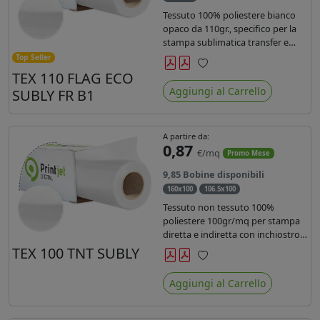
Tessuto 100% poliestere bianco
opaco da 110gr., specifico per la
stampa sublimatica transfer e
diretta. Ideale per la realizzazione
Top Seller
di stendardi e bandiere, grazie al
TEX 110 FLAG ECO
Preferiti
passaggio dell'inchiostro su
Aggiungi al Carrello
SUBLY FR B1
entrambi i lati. Dotato di
certificato FR B1.
A partire da:
0,87
€/mq
Promo Mese
9,85 Bobine disponibili
160x100
106.5x100
Tessuto non tessuto 100%
poliestere 100gr/mq per stampa
diretta e indiretta con inchiostro
sublimatico, latex e uv.
TEX 100 TNT SUBLY
Preferiti
Aggiungi al Carrello