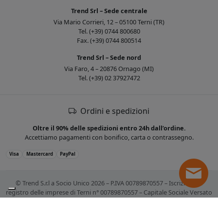
Trend Srl – Sede centrale
Via Mario Corrieri, 12 – 05100 Terni (TR)
Tel. (+39) 0744 800680
Fax. (+39) 0744 800514
Trend Srl – Sede nord
Via Faro, 4 – 20876 Ornago (MI)
Tel. (+39) 02 37927472
Ordini e spedizioni
Oltre il 90% delle spedizioni entro 24h dall’ordine.
Accettiamo pagamenti con bonifico, carta o contrassegno.
Visa
Mastercard
PayPal
© Trend S.r.l a Socio Unico 2026 – P.IVA 00789870557 – Iscrizione al
registro delle imprese di Terni n° 00789870557 – Capitale Sociale Versato
€ 10.400,00. Tutti i marchi citati sono registrati. Tutti i prezzi sono IVA
esclusa.