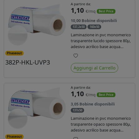
A partire da:
1,10
€/mq
Best Price
10,00 Bobine disponibili
137,2x50
160x50
Laminazione in pvc monomerico
trasparente lucido spessore 80µ,
adesivo acrilico base acqua
permanente, liner in carta
Phaseout
glassine siliconata da 72 gr. Durata
382P-HKL-UVP3
Preferiti
3 anni, ideale per laminare stampe
Aggiungi al Carrello
con ink solvente, eco-solvente e
latex.
A partire da:
1,10
€/mq
Best Price
3,05 Bobine disponibili
137x50
Laminazione in pvc monomerico
trasparente opaco spessore 80µ,
adesivo acrilico base acqua
permanente specifico per ink uv,
Phaseout