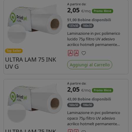
A partire da:
2,05
€/mq
Promo Mese
51,00 Bobine disponibili
137x50
160x50
Laminazione in pvc polimerico
lucido 75µ filtro UV adesivo
acrilico hotmelt permanente
specifico per stampe con
Top Seller
inchiostri UV durata 7 anni indoor
ULTRA LAM 75 INK
Preferiti
e 5 outdoor. Dotato di certificato
Aggiungi al Carrello
UV G
ignifugo Bs1d0.
A partire da:
2,05
€/mq
Promo Mese
43,00 Bobine disponibili
160x50
106x50
Laminazione in pvc polimerico
opaco 75µ filtro UV adesivo
acrilico hotmelt permanente
specifico per stampe con
ULTRA LAM 75 INK