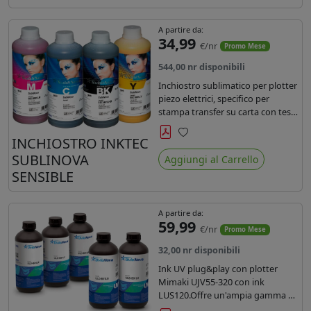
A partire da:
34,99
€/nr
Promo Mese
544,00 nr disponibili
Inchiostro sublimatico per plotter
piezo elettrici, specifico per
stampa transfer su carta con teste
Epson EPS3200, 5113, dx4 e dx5.
Ecologico, conforme alla
INCHIOSTRO INKTEC
Preferiti
normativa Reach e Oeko-Tex.
SUBLINOVA
Aggiungi al Carrello
SENSIBLE
A partire da:
59,99
€/nr
Promo Mese
32,00 nr disponibili
Ink UV plug&play con plotter
Mimaki UJV55-320 con ink
LUS120.Offre un'ampia gamma di
colori,una maggiore densità e un