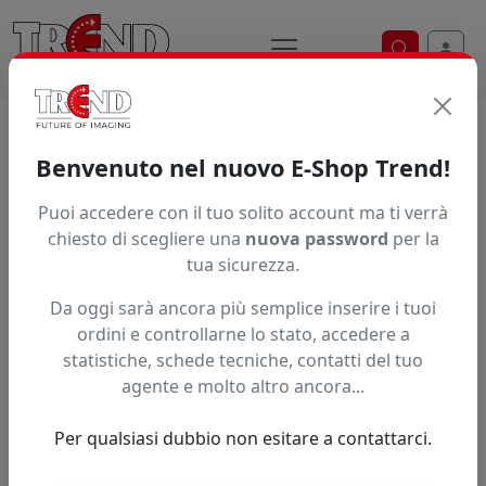
Ricerca ve
Trend S.r.l.
Supporti per la
Benvenuto nel nuovo E-Shop Trend!
stampa digitale dal 1997
Puoi accedere con il tuo solito account ma ti verrà
chiesto di scegliere una
nuova password
per la
tua sicurezza.
Da oggi sarà ancora più semplice inserire i tuoi
ordini e controllarne lo stato, accedere a
statistiche, schede tecniche, contatti del tuo
agente e molto altro ancora...
Per qualsiasi dubbio non esitare a contattarci.
Precedente
Succe