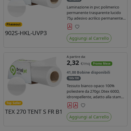
Laminazione in pvc polimerico
permanente trasparente lucido
75µ adesivo acrilico permanente
durata 5 anni con filtro uv, carta
Phaseout
kraft. Ideale per stampe con
902S-HKL-UVP3
Preferiti
inchiostro ecosolvente, UV e latex.
Aggiungi al Carrello
A partire da:
2,32
€/mq
Promo Mese
41,00 Bobine disponibili
160x100
Tessuto bianco opaco 100%
poliestere da 270gr. Dtex 600D,
idrorepellente, adatto alla stampa
solvente, ecosolvente, uv, latex (di
Top Seller
terza generazione). Ideale per
TEX 270 TENT S FR B1
Preferiti
tende ,coperture gazebo, prodotti
Aggiungi al Carrello
gonfiabili o cuscini di
arredamento.