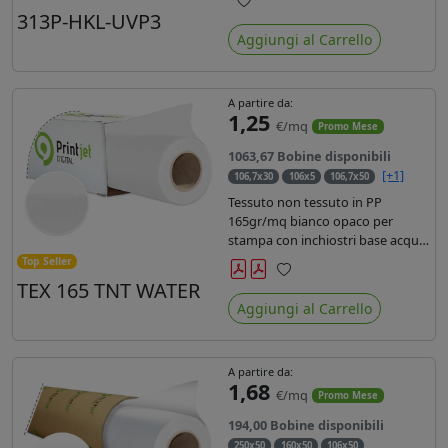
liner in carta kraft da 90gr. Durata
313P-HKL-UVP3
Preferiti
3 anni, dotata di filtro uv, idonea
Aggiungi al Carrello
per stampe con inchiostro
ecosolvente, UV e latex.
A partire da:
1,25
€/mq
Promo Mese
1063,67 Bobine disponibili
[+1]
106,7x30
106x5
106,7x50
Tessuto non tessuto in PP
165gr/mq bianco opaco per
stampa con inchiostri base acqua,
latex, uv, ecosolvente. Finitura a
Top Seller
rombi spundbond e coating
TEX 165 TNT WATER
Preferiti
superficiale con totale assenza di
Aggiungi al Carrello
peluria. Occhiellabile, non
saldabile. Anima 3' stampa lato
esterno.
A partire da:
1,68
€/mq
Promo Mese
194,00 Bobine disponibili
250x50
160x50
106x50