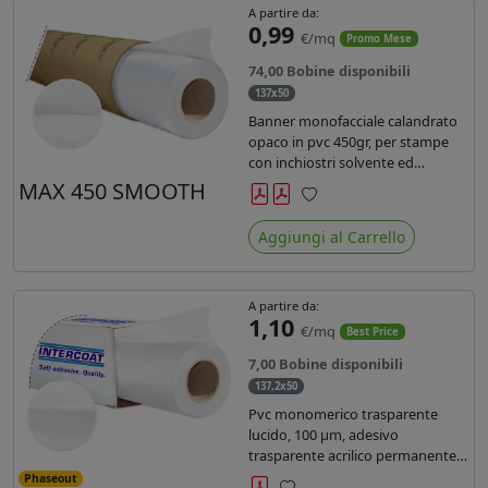
A partire da:
0,99
€/mq
Promo Mese
74,00 Bobine disponibili
137x50
Banner monofacciale calandrato
opaco in pvc 450gr, per stampe
con inchiostri solvente ed
ecosolvente , uv e latex.
MAX 450 SMOOTH
Preferiti
Aggiungi al Carrello
A partire da:
1,10
€/mq
Best Price
7,00 Bobine disponibili
137,2x50
Pvc monomerico trasparente
lucido, 100 µm, adesivo
trasparente acrilico permanente
durata 3 anni, liner in carta kraft
Phaseout