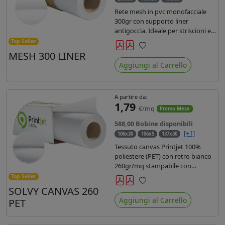
Rete mesh in pvc monofacciale
300gr con supporto liner
antigoccia. Ideale per striscioni e
coperture antivento. Saldabile,
Top Seller
stampabile con inchiostri
MESH 300 LINER
Preferiti
solvente, ecosolvente, uv e latex.
Aggiungi al Carrello
Densità fili 1000x1000 , filato 9x13.
A partire da:
1,79
€/mq
Promo Mese
588,00 Bobine disponibili
[+1]
106x30
106x5
137x30
Tessuto canvas Printjet 100%
poliestere (PET) con retro bianco
260gr/mq stampabile con
inchiostri solvente, ecosolvente,
Top Seller
uv e latex.
SOLVY CANVAS 260
Preferiti
Aggiungi al Carrello
PET