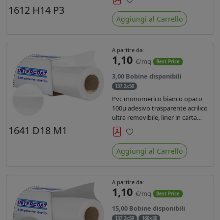
monosiliconata da 135 gr, REACH
1612 H14 P3
Preferiti
compliant per stampa con
Aggiungi al Carrello
inchiostri solvente ecosolvente uv
latex.
A partire da:
1,10
€/mq
Best Price
3,00 Bobine disponibili
137,2x50
Pvc monomerico bianco opaco
100µ adesivo trasparente acrilico
ultra removibile, liner in carta
kraft da 140gr/mq. Durata 3 anni.
1641 D18 M1
Dotato di certificato FR B1 e
Preferiti
conforme alla normativa REACH.
Aggiungi al Carrello
A partire da:
1,10
€/mq
Best Price
15,00 Bobine disponibili
137,2x50
160x50