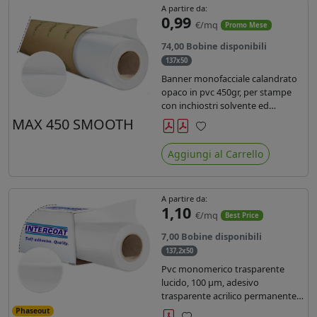
A partire da:
0,99
€/mq
Promo Mese
74,00 Bobine disponibili
137x50
Banner monofacciale calandrato
opaco in pvc 450gr, per stampe
con inchiostri solvente ed
ecosolvente , uv e latex.
MAX 450 SMOOTH
Preferiti
Aggiungi al Carrello
A partire da:
1,10
€/mq
Best Price
7,00 Bobine disponibili
137,2x50
Pvc monomerico trasparente
lucido, 100 µm, adesivo
trasparente acrilico permanente
durata 3 anni, liner in carta kraft
Phaseout