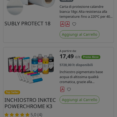
Carta di protezione calandre
bianca 18gr. Alta resistenza alla
temperature: fino a 220°C per 40
secondi. Lunghezza 1075 mtl,
SUBLY PROTECT 18
peso kg 35, diam. 20cm.
Preferiti
Aggiungi al Carrello
A partire da:
17,49
€/lt
Promo Mese
5728,00 lt disponibili
Inchiostro pigmentato base
acqua di altissima qualità
cromatica, grazie alla
concentrazione di pigmenti
permette di realizzare stampe di
Top Seller
Preferiti
altissima qualità e ridurre la curva
INCHIOSTRO INKTEC
Aggiungi al Carrello
colore fino ad un 20 % rispetto
POWERCHROME K3
agli inchiostri presenti sul
mercato.
5,0 (4)