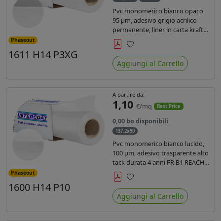
Pvc monomerico bianco opaco,
95 µm, adesivo grigio acrilico
permanente, liner in carta kraft
siliconata 135gr/mq. Durata 3
Phaseout
anni, certificato FR B1, conforme
1611 H14 P3XG
Preferiti
al REACH, stampa con ink
Aggiungi al Carrello
solvente, ecosolvente, uv e latex (
terza generazione)
A partire da:
1,10
€/mq
Best Price
0,00 bo disponibili
137,2x50
Pvc monomerico bianco lucido,
100 µm, adesivo trasparente alto
tack durata 4 anni FR B1 REACH
per stampa solvente ecosolvente
Phaseout
uv latex, Liner in carta KRAFT
1600 H14 P10
Preferiti
monosiliconata 135gr. brand
Aggiungi al Carrello
Intercoat.