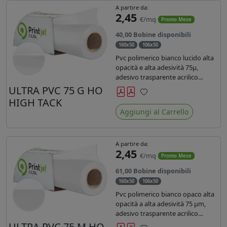
A partire da:
2,45
€/mq
Promo Mese
40,00 Bobine disponibili
160x50
106x50
Pvc polimerico bianco lucido alta
opacità e alta adesività 75µ,
adesivo trasparente acrilico
hotmelt permanente, durata 5-7
ULTRA PVC 75 G HO
anni, liner 140gr PE su entrambi
HIGH TACK
Preferiti
lati. Prestazioni di alto livello.
Aggiungi al Carrello
Dotato di certificato ignifugo
Bs1d0.
A partire da:
2,45
€/mq
Promo Mese
61,00 Bobine disponibili
160x50
106x50
Pvc polimerico bianco opaco alta
opacità a alta adesività 75 µm,
adesivo trasparente acrilico
hotmelt permanente, durata 5-7
ULTRA PVC 75 M HO