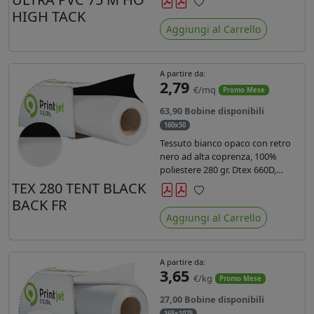
anni liner 140gr PE su entrambi
HIGH TACK
Preferiti
lati. Dotato di certificato ignifugo
Aggiungi al Carrello
Bs1d0.
A partire da:
2,79
€/mq
Promo Mese
63,90 Bobine disponibili
160x50
Tessuto bianco opaco con retro
nero ad alta coprenza, 100%
poliestere 280 gr. Dtex 660D,
idrorepellente, adatto alla stampa
TEX 280 TENT BLACK
sublimatica indiretta. Ideale per
BACK FR
Preferiti
tende ,coperture gazebo, prodotti
Aggiungi al Carrello
gonfiabili o cuscini di
arredamento.
A partire da:
3,65
€/kg
Promo Mese
27,00 Bobine disponibili
165x1075