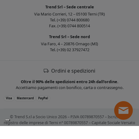
Trend Srl – Sede centrale
Via Mario Corrieri, 12 – 05100 Terni (TR)
Tel. (+39) 0744 800680
Fax. (+39) 0744 800514
Trend Srl – Sede nord
Via Faro, 4 – 20876 Ornago (MI)
Tel. (+39) 02 37927472
Ordini e spedizioni
Oltre il 90% delle spedizioni entro 24h dall’ordine.
Accettiamo pagamenti con bonifico, carta o contrassegno.
Visa
Mastercard
PayPal
© Trend S.r.l a Socio Unico 2026 – P.IVA 00789870557 – Iscrizione al
registro delle imprese di Terni n° 00789870557 – Capitale Sociale Versato
€ 10.400,00. Tutti i marchi citati sono registrati. Tutti i prezzi sono IVA
esclusa.