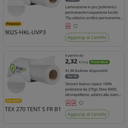
Laminazione in pvc polimerico
permanente trasparente lucido
75µ adesivo acrilico permanente
durata 5 anni con filtro uv, carta
Phaseout
kraft. Ideale per stampe con
902S-HKL-UVP3
Preferiti
inchiostro ecosolvente, UV e latex.
Aggiungi al Carrello
A partire da:
2,32
€/mq
Promo Mese
41,00 Bobine disponibili
160x100
Tessuto bianco opaco 100%
poliestere da 270gr. Dtex 600D,
idrorepellente, adatto alla stampa
solvente, ecosolvente, uv, latex (di
Top Seller
terza generazione). Ideale per
TEX 270 TENT S FR B1
Preferiti
tende ,coperture gazebo, prodotti
Aggiungi al Carrello
gonfiabili o cuscini di
arredamento.