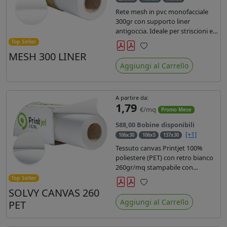
Rete mesh in pvc monofacciale
300gr con supporto liner
antigoccia. Ideale per striscioni e
coperture antivento. Saldabile,
Top Seller
stampabile con inchiostri
MESH 300 LINER
Preferiti
solvente, ecosolvente, uv e latex.
Aggiungi al Carrello
Densità fili 1000x1000 , filato 9x13.
A partire da:
1,79
€/mq
Promo Mese
588,00 Bobine disponibili
[+1]
106x30
106x5
137x30
Tessuto canvas Printjet 100%
poliestere (PET) con retro bianco
260gr/mq stampabile con
inchiostri solvente, ecosolvente,
Top Seller
uv e latex.
SOLVY CANVAS 260
Preferiti
Aggiungi al Carrello
PET