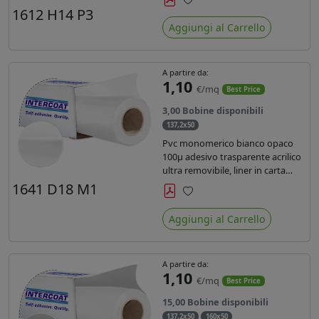
monosiliconata da 135 gr, REACH
1612 H14 P3
Preferiti
compliant per stampa con
Aggiungi al Carrello
inchiostri solvente ecosolvente uv
latex.
A partire da:
1,10
€/mq
Best Price
3,00 Bobine disponibili
137,2x50
Pvc monomerico bianco opaco
100µ adesivo trasparente acrilico
ultra removibile, liner in carta
kraft da 140gr/mq. Durata 3 anni.
1641 D18 M1
Dotato di certificato FR B1 e
Preferiti
conforme alla normativa REACH.
Aggiungi al Carrello
A partire da:
1,10
€/mq
Best Price
15,00 Bobine disponibili
137,2x50
160x50