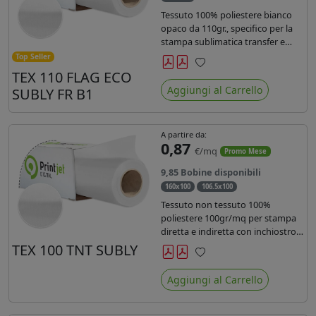
Tessuto 100% poliestere bianco
opaco da 110gr., specifico per la
stampa sublimatica transfer e
diretta. Ideale per la realizzazione
Top Seller
di stendardi e bandiere, grazie al
TEX 110 FLAG ECO
Preferiti
passaggio dell'inchiostro su
Aggiungi al Carrello
SUBLY FR B1
entrambi i lati. Dotato di
certificato FR B1.
A partire da:
0,87
€/mq
Promo Mese
9,85 Bobine disponibili
160x100
106.5x100
Tessuto non tessuto 100%
poliestere 100gr/mq per stampa
diretta e indiretta con inchiostro
sublimatico, latex e uv.
TEX 100 TNT SUBLY
Preferiti
Aggiungi al Carrello