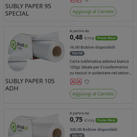
SUBLY PAPER 95
Preferiti
Aggiungi al Carrello
SPECIAL
A partire da:
0,48
€/mq
Promo Mese
16,00 Bobine disponibili
162x100
Carta sublimatica adesiva bianca
105gr. Ideale per il trasferimento
su tessuti in poliestere nel settore
sportwear .
SUBLY PAPER 105
ADH
Preferiti
Aggiungi al Carrello
A partire da:
0,75
€/mq
Promo Mese
320,00 Bobine disponibili
160x100