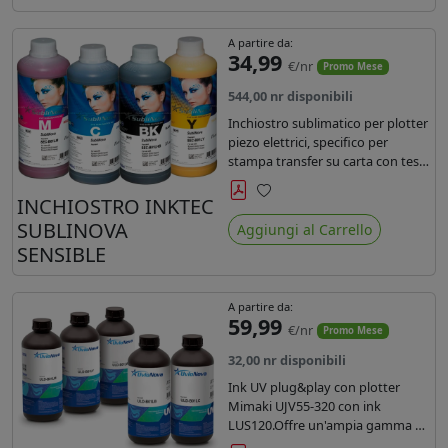
A partire da:
34,99
€/nr
Promo Mese
544,00 nr disponibili
Inchiostro sublimatico per plotter
piezo elettrici, specifico per
stampa transfer su carta con teste
Epson EPS3200, 5113, dx4 e dx5.
Ecologico, conforme alla
INCHIOSTRO INKTEC
Preferiti
normativa Reach e Oeko-Tex.
SUBLINOVA
Aggiungi al Carrello
SENSIBLE
A partire da:
59,99
€/nr
Promo Mese
32,00 nr disponibili
Ink UV plug&play con plotter
Mimaki UJV55-320 con ink
LUS120.Offre un'ampia gamma di
colori,una maggiore densità e un