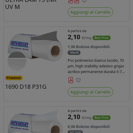
inchiostri UV durata 7 anni indoor
UV M
Preferiti
e 5 outdoor. Dotato di certificato
Aggiungi al Carrello
ignifugo Bs1d0.
A partire da:
2,10
€/mq
Best Price
1,00 Bobina disponibili
160x50
Pvc polimerico bianco lucido, 70
µm, high stability adesivo grigio
acrilico permanente durata 5-7
anni, per stampe con inchiostri
Phaseout
solvente, ecosolvente, UV e latex.
1690 D18 P31G
Preferiti
Aggiungi al Carrello
A partire da:
2,10
€/mq
Best Price
6,00 Bobine disponibili
137,2x50