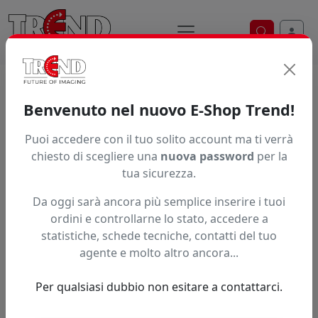
Ricerca ve
Trend S.r.l.
Supporti per la
Benvenuto nel nuovo E-Shop Trend!
stampa digitale dal 1997
Puoi accedere con il tuo solito account ma ti verrà
chiesto di scegliere una
nuova password
per la
tua sicurezza.
Da oggi sarà ancora più semplice inserire i tuoi
ordini e controllarne lo stato, accedere a
statistiche, schede tecniche, contatti del tuo
agente e molto altro ancora...
Per qualsiasi dubbio non esitare a contattarci.
Precedente
Succe