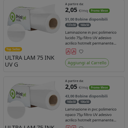
A partire da:
2,05
€/mq
Promo Mese
51,00 Bobine disponibili
137x50
160x50
Laminazione in pvc polimerico
lucido 75µ filtro UV adesivo
acrilico hotmelt permanente
specifico per stampe con
Top Seller
inchiostri UV durata 7 anni indoor
ULTRA LAM 75 INK
Preferiti
e 5 outdoor. Dotato di certificato
Aggiungi al Carrello
UV G
ignifugo Bs1d0.
A partire da:
2,05
€/mq
Promo Mese
43,00 Bobine disponibili
160x50
106x50
Laminazione in pvc polimerico
opaco 75µ filtro UV adesivo
acrilico hotmelt permanente
specifico per stampe con
ULTRA LAM 75 INK