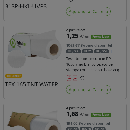
liner in carta kraft da 90gr. Durata
313P-HKL-UVP3
Preferiti
3 anni, dotata di filtro uv, idonea
Aggiungi al Carrello
per stampe con inchiostro
ecosolvente, UV e latex.
A partire da:
1,25
€/mq
Promo Mese
1063,67 Bobine disponibili
[+1]
106,7x30
106x5
106,7x50
Tessuto non tessuto in PP
165gr/mq bianco opaco per
stampa con inchiostri base acqua,
latex, uv, ecosolvente. Finitura a
Top Seller
rombi spundbond e coating
TEX 165 TNT WATER
Preferiti
superficiale con totale assenza di
Aggiungi al Carrello
peluria. Occhiellabile, non
saldabile. Anima 3' stampa lato
esterno.
A partire da:
1,68
€/mq
Promo Mese
194,00 Bobine disponibili
250x50
160x50
106x50