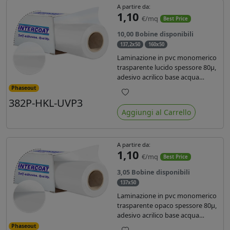
A partire da:
1,10
€/mq
Best Price
10,00 Bobine disponibili
137,2x50
160x50
Laminazione in pvc monomerico
trasparente lucido spessore 80µ,
adesivo acrilico base acqua
permanente, liner in carta
Phaseout
glassine siliconata da 72 gr. Durata
382P-HKL-UVP3
Preferiti
3 anni, ideale per laminare stampe
Aggiungi al Carrello
con ink solvente, eco-solvente e
latex.
A partire da:
1,10
€/mq
Best Price
3,05 Bobine disponibili
137x50
Laminazione in pvc monomerico
trasparente opaco spessore 80µ,
adesivo acrilico base acqua
permanente specifico per ink uv,
Phaseout