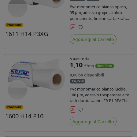
Pvc monomerico bianco opaco,
95 µm, adesivo grigio acrilico
permanente, liner in carta kraft
siliconata 135gr/mq. Durata 3
Phaseout
anni, certificato FR B1, conforme
1611 H14 P3XG
Preferiti
al REACH, stampa con ink
Aggiungi al Carrello
solvente, ecosolvente, uv e latex (
terza generazione)
A partire da:
1,10
€/mq
Best Price
0,00 bo disponibili
137,2x50
Pvc monomerico bianco lucido,
100 µm, adesivo trasparente alto
tack durata 4 anni FR B1 REACH
per stampa solvente ecosolvente
Phaseout
uv latex, Liner in carta KRAFT
1600 H14 P10
Preferiti
monosiliconata 135gr. brand
Aggiungi al Carrello
Intercoat.