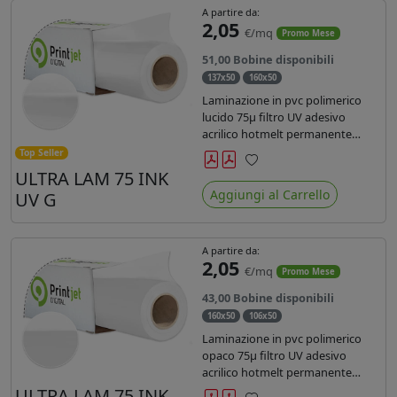
A partire da:
2,05
€/mq
Promo Mese
51,00 Bobine disponibili
137x50
160x50
Laminazione in pvc polimerico
lucido 75µ filtro UV adesivo
acrilico hotmelt permanente
specifico per stampe con
Top Seller
inchiostri UV durata 7 anni indoor
ULTRA LAM 75 INK
Preferiti
e 5 outdoor. Dotato di certificato
Aggiungi al Carrello
UV G
ignifugo Bs1d0.
A partire da:
2,05
€/mq
Promo Mese
43,00 Bobine disponibili
160x50
106x50
Laminazione in pvc polimerico
opaco 75µ filtro UV adesivo
acrilico hotmelt permanente
specifico per stampe con
ULTRA LAM 75 INK