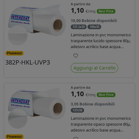
A partire da:
1,10
€/mq
Best Price
10,00 Bobine disponibili
137,2x50
160x50
Laminazione in pvc monomerico
trasparente lucido spessore 80µ,
adesivo acrilico base acqua
permanente, liner in carta
Phaseout
glassine siliconata da 72 gr. Durata
382P-HKL-UVP3
Preferiti
3 anni, ideale per laminare stampe
Aggiungi al Carrello
con ink solvente, eco-solvente e
latex.
A partire da:
1,10
€/mq
Best Price
3,05 Bobine disponibili
137x50
Laminazione in pvc monomerico
trasparente opaco spessore 80µ,
adesivo acrilico base acqua
permanente specifico per ink uv,
Phaseout