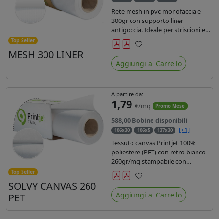
Rete mesh in pvc monofacciale
300gr con supporto liner
antigoccia. Ideale per striscioni e
coperture antivento. Saldabile,
Top Seller
stampabile con inchiostri
MESH 300 LINER
Preferiti
solvente, ecosolvente, uv e latex.
Aggiungi al Carrello
Densità fili 1000x1000 , filato 9x13.
A partire da:
1,79
€/mq
Promo Mese
588,00 Bobine disponibili
[+1]
106x30
106x5
137x30
Tessuto canvas Printjet 100%
poliestere (PET) con retro bianco
260gr/mq stampabile con
inchiostri solvente, ecosolvente,
Top Seller
uv e latex.
SOLVY CANVAS 260
Preferiti
Aggiungi al Carrello
PET