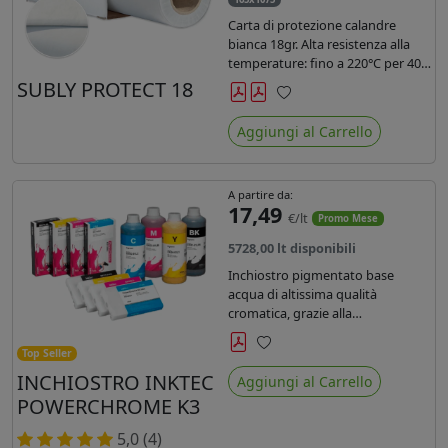
Carta di protezione calandre
bianca 18gr. Alta resistenza alla
temperature: fino a 220°C per 40
secondi. Lunghezza 1075 mtl,
SUBLY PROTECT 18
peso kg 35, diam. 20cm.
Preferiti
Aggiungi al Carrello
A partire da:
17,49
€/lt
Promo Mese
5728,00 lt disponibili
Inchiostro pigmentato base
acqua di altissima qualità
cromatica, grazie alla
concentrazione di pigmenti
permette di realizzare stampe di
Top Seller
Preferiti
altissima qualità e ridurre la curva
INCHIOSTRO INKTEC
Aggiungi al Carrello
colore fino ad un 20 % rispetto
POWERCHROME K3
agli inchiostri presenti sul
mercato.
5,0 (4)