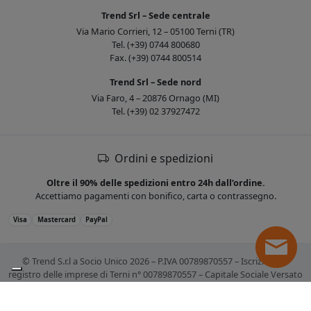
Trend Srl – Sede centrale
Via Mario Corrieri, 12 – 05100 Terni (TR)
Tel. (+39) 0744 800680
Fax. (+39) 0744 800514
Trend Srl – Sede nord
Via Faro, 4 – 20876 Ornago (MI)
Tel. (+39) 02 37927472
Ordini e spedizioni
Oltre il 90% delle spedizioni entro 24h dall’ordine.
Accettiamo pagamenti con bonifico, carta o contrassegno.
Visa
Mastercard
PayPal
© Trend S.r.l a Socio Unico 2026 – P.IVA 00789870557 – Iscrizione al
registro delle imprese di Terni n° 00789870557 – Capitale Sociale Versato
€ 10.400,00. Tutti i marchi citati sono registrati. Tutti i prezzi sono IVA
esclusa.