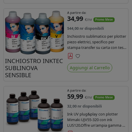
A partire da:
34,99
€/nr
Promo Mese
544,00 nr disponibili
Inchiostro sublimatico per plotter
piezo elettrici, specifico per
stampa transfer su carta con teste
Epson EPS3200, 5113, dx4 e dx5.
Ecologico, conforme alla
INCHIOSTRO INKTEC
Preferiti
normativa Reach e Oeko-Tex.
SUBLINOVA
Aggiungi al Carrello
SENSIBLE
A partire da:
59,99
€/nr
Promo Mese
32,00 nr disponibili
Ink UV plug&play con plotter
Mimaki UJV55-320 con ink
LUS120.Offre un'ampia gamma di
colori,una maggiore densità e un