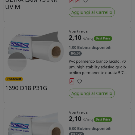
inchiostri UV durata 7 anni indoor
UV M
Preferiti
e 5 outdoor. Dotato di certificato
Aggiungi al Carrello
ignifugo Bs1d0.
A partire da:
2,10
€/mq
Best Price
1,00 Bobina disponibili
160x50
Pvc polimerico bianco lucido, 70
µm, high stability adesivo grigio
acrilico permanente durata 5-7
anni, per stampe con inchiostri
Phaseout
solvente, ecosolvente, UV e latex.
1690 D18 P31G
Preferiti
Aggiungi al Carrello
A partire da:
2,10
€/mq
Best Price
6,00 Bobine disponibili
137,2x50