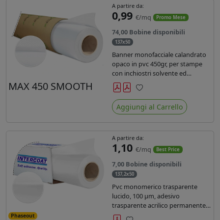
A partire da:
0,99
€/mq
Promo Mese
74,00 Bobine disponibili
137x50
Banner monofacciale calandrato
opaco in pvc 450gr, per stampe
con inchiostri solvente ed
ecosolvente , uv e latex.
MAX 450 SMOOTH
Preferiti
Aggiungi al Carrello
A partire da:
1,10
€/mq
Best Price
7,00 Bobine disponibili
137,2x50
Pvc monomerico trasparente
lucido, 100 µm, adesivo
trasparente acrilico permanente
durata 3 anni, liner in carta kraft
Phaseout