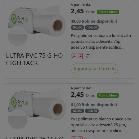
A partire da:
2,45
€/mq
Promo Mese
40,00 Bobine disponibili
160x50
106x50
Pvc polimerico bianco lucido alta
opacità e alta adesività 75µ,
adesivo trasparente acrilico
hotmelt permanente, durata 5-7
ULTRA PVC 75 G HO
anni, liner 140gr PE su entrambi
HIGH TACK
Preferiti
lati. Prestazioni di alto livello.
Aggiungi al Carrello
Dotato di certificato ignifugo
Bs1d0.
A partire da:
2,45
€/mq
Promo Mese
61,00 Bobine disponibili
160x50
106x50
Pvc polimerico bianco opaco alta
opacità a alta adesività 75 µm,
adesivo trasparente acrilico
hotmelt permanente, durata 5-7
ULTRA PVC 75 M HO