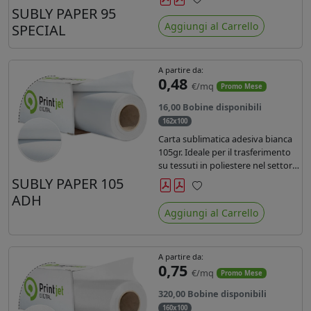
SUBLY PAPER 95
Preferiti
Aggiungi al Carrello
SPECIAL
A partire da:
0,48
€/mq
Promo Mese
16,00 Bobine disponibili
162x100
Carta sublimatica adesiva bianca
105gr. Ideale per il trasferimento
su tessuti in poliestere nel settore
sportwear .
SUBLY PAPER 105
ADH
Preferiti
Aggiungi al Carrello
A partire da:
0,75
€/mq
Promo Mese
320,00 Bobine disponibili
160x100