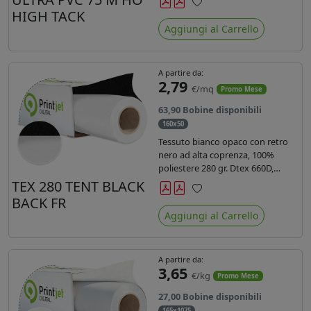
anni liner 140gr PE su entrambi
HIGH TACK
Preferiti
lati. Dotato di certificato ignifugo
Aggiungi al Carrello
Bs1d0.
A partire da:
2,79
€/mq
Promo Mese
63,90 Bobine disponibili
160x50
Tessuto bianco opaco con retro
nero ad alta coprenza, 100%
poliestere 280 gr. Dtex 660D,
idrorepellente, adatto alla stampa
TEX 280 TENT BLACK
sublimatica indiretta. Ideale per
BACK FR
Preferiti
tende ,coperture gazebo, prodotti
Aggiungi al Carrello
gonfiabili o cuscini di
arredamento.
A partire da:
3,65
€/kg
Promo Mese
27,00 Bobine disponibili
165x1075