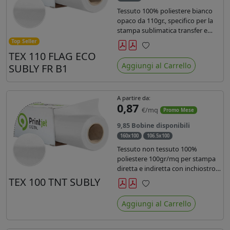
Tessuto 100% poliestere bianco
opaco da 110gr., specifico per la
stampa sublimatica transfer e
diretta. Ideale per la realizzazione
Top Seller
di stendardi e bandiere, grazie al
TEX 110 FLAG ECO
Preferiti
passaggio dell'inchiostro su
Aggiungi al Carrello
SUBLY FR B1
entrambi i lati. Dotato di
certificato FR B1.
A partire da:
0,87
€/mq
Promo Mese
9,85 Bobine disponibili
160x100
106.5x100
Tessuto non tessuto 100%
poliestere 100gr/mq per stampa
diretta e indiretta con inchiostro
sublimatico, latex e uv.
TEX 100 TNT SUBLY
Preferiti
Aggiungi al Carrello