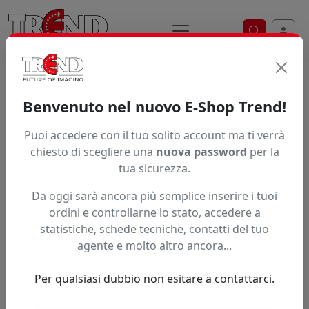
Ricerca ve
Trend S.r.l.
Supporti per la
Benvenuto nel nuovo E-Shop Trend!
stampa digitale dal 1997
Puoi accedere con il tuo solito account ma ti verrà
chiesto di scegliere una
nuova password
per la
tua sicurezza.
Da oggi sarà ancora più semplice inserire i tuoi
ordini e controllarne lo stato, accedere a
statistiche, schede tecniche, contatti del tuo
agente e molto altro ancora...
Per qualsiasi dubbio non esitare a contattarci.
Precedente
Succe