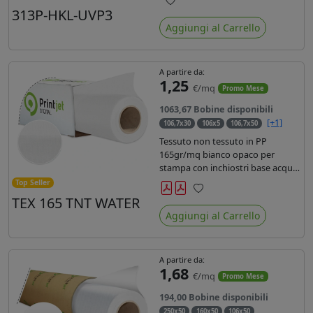
liner in carta kraft da 90gr. Durata
313P-HKL-UVP3
Preferiti
3 anni, dotata di filtro uv, idonea
Aggiungi al Carrello
per stampe con inchiostro
ecosolvente, UV e latex.
A partire da:
1,25
€/mq
Promo Mese
1063,67 Bobine disponibili
[+1]
106,7x30
106x5
106,7x50
Tessuto non tessuto in PP
165gr/mq bianco opaco per
stampa con inchiostri base acqua,
latex, uv, ecosolvente. Finitura a
Top Seller
rombi spundbond e coating
TEX 165 TNT WATER
Preferiti
superficiale con totale assenza di
Aggiungi al Carrello
peluria. Occhiellabile, non
saldabile. Anima 3' stampa lato
esterno.
A partire da:
1,68
€/mq
Promo Mese
194,00 Bobine disponibili
250x50
160x50
106x50