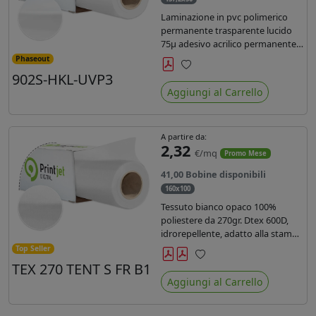
Laminazione in pvc polimerico
permanente trasparente lucido
75µ adesivo acrilico permanente
durata 5 anni con filtro uv, carta
Phaseout
kraft. Ideale per stampe con
902S-HKL-UVP3
Preferiti
inchiostro ecosolvente, UV e latex.
Aggiungi al Carrello
A partire da:
2,32
€/mq
Promo Mese
41,00 Bobine disponibili
160x100
Tessuto bianco opaco 100%
poliestere da 270gr. Dtex 600D,
idrorepellente, adatto alla stampa
solvente, ecosolvente, uv, latex (di
Top Seller
terza generazione). Ideale per
TEX 270 TENT S FR B1
Preferiti
tende ,coperture gazebo, prodotti
Aggiungi al Carrello
gonfiabili o cuscini di
arredamento.