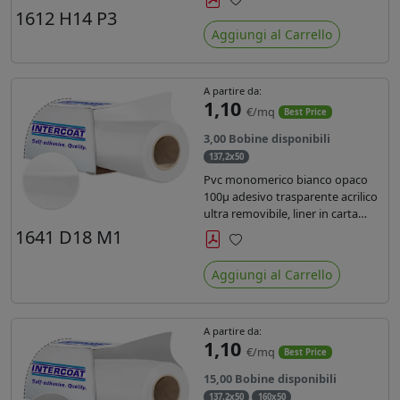
monosiliconata da 135 gr, REACH
1612 H14 P3
Preferiti
compliant per stampa con
Aggiungi al Carrello
inchiostri solvente ecosolvente uv
latex.
A partire da:
1,10
€/mq
Best Price
3,00 Bobine disponibili
137,2x50
Pvc monomerico bianco opaco
100µ adesivo trasparente acrilico
ultra removibile, liner in carta
kraft da 140gr/mq. Durata 3 anni.
1641 D18 M1
Dotato di certificato FR B1 e
Preferiti
conforme alla normativa REACH.
Aggiungi al Carrello
A partire da:
1,10
€/mq
Best Price
15,00 Bobine disponibili
137,2x50
160x50