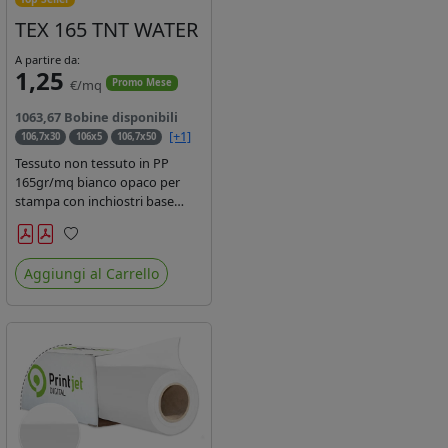
TEX 165 TNT WATER
A partire da:
1,25
€/mq
Promo Mese
1063,67 Bobine disponibili
[+1]
106,7x30
106x5
106,7x50
Tessuto non tessuto in PP
165gr/mq bianco opaco per
stampa con inchiostri base
acqua, latex, uv, ecosolvente.
Finitura a rombi spundbond e
Preferiti
coating superficiale con totale
Aggiungi al Carrello
assenza di peluria. Occhiellabile,
non saldabile. Anima 3' stampa
lato esterno.