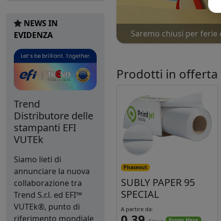
NEWS IN
Saremo chiusi per ferie 
Nu
EVIDENZA
Prodotti in offerta
Trend
Distributore delle
stampanti EFI
VUTEk
Siamo lieti di
Phaseout
annunciare la nuova
SUBLY PAPER 95
collaborazione tra
SPECIAL
Trend S.r.l. ed EFI™
VUTEk®, punto di
A partire da:
0,39
riferimento mondiale
Promo Mese