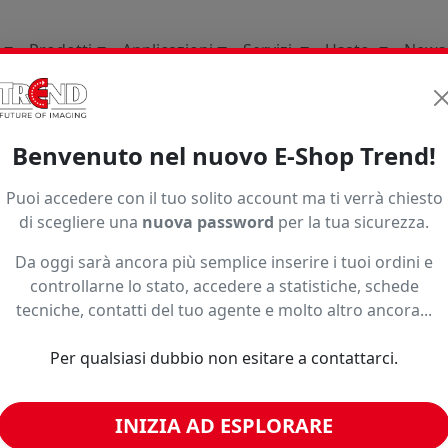
Prodotti
Applicazioni
Servizi
Usato
News
Supporti per la stampa d
Benvenuto nel nuovo E-Shop Trend!
1997
Puoi accedere con il tuo solito account ma ti verrà chiesto
di scegliere una
nuova password
per la tua sicurezza.
Da oggi sarà ancora più semplice inserire i tuoi ordini e
controllarne lo stato, accedere a statistiche, schede
tecniche, contatti del tuo agente e molto altro ancora...
Per qualsiasi dubbio non esitare a contattarci.
INIZIA AD ESPLORARE