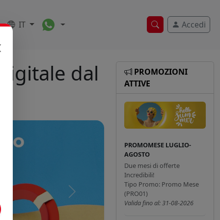
Toggle Dropdown
IT
Accedi
Ricerca veloce
igitale dal
PROMOZIONI
ATTIVE
PROMOMESE LUGLIO-
AGOSTO
Due mesi di offerte
Incredibili!
Tipo Promo: Promo Mese
(PRO01)
Successivo
Valida fino al: 31-08-2026