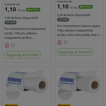
A partire da:
A partire da:
1,10
1,10
€/mq
Best Price
€/mq
Best Price
3,00 Bobine disponibili
7,00 Bobine disponibili
137,2x50
137,2x50
Pvc monomerico bianco opaco
Pvc monomerico trasparente
100µ adesivo trasparente
lucido, 100 µm, adesivo
acrilico ultra removibile, liner in
trasparente acrilico
carta kraft da 140gr/mq. Durata
permanente durata 3 anni, liner
3 anni. Dotato di certificato FR
in carta kraft monosiliconata da
Preferiti
B1 e conforme alla normativa
Preferiti
135 gr, REACH compliant per
Aggiungi al Carrello
REACH.
Aggiungi al Carrello
stampa con inchiostri solvente
ecosolvente uv latex.
Phaseout
Phaseout