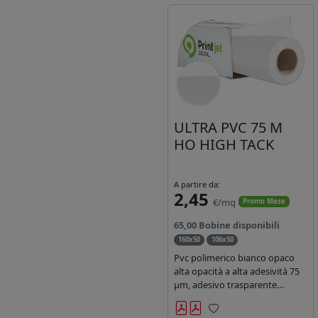
ULTRA PVC 75 M
HO HIGH TACK
A partire da:
2,45
€/mq
Promo Mese
65,00 Bobine disponibili
160x50
106x50
Pvc polimerico bianco opaco
alta opacità a alta adesività 75
µm, adesivo trasparente
acrilico hotmelt permanente,
durata 5-7 anni liner 140gr PE