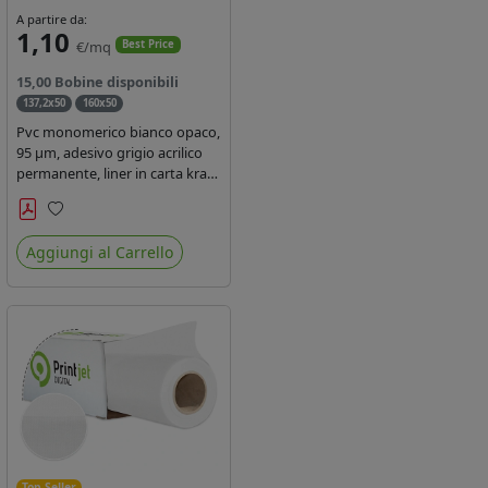
A partire da:
1,10
€/mq
Best Price
15,00 Bobine disponibili
137,2x50
160x50
Pvc monomerico bianco opaco,
95 µm, adesivo grigio acrilico
permanente, liner in carta kraft
siliconata 135gr/mq. Durata 3
anni, certificato FR B1,
Preferiti
conforme al REACH, stampa
Aggiungi al Carrello
con ink solvente, ecosolvente,
uv e latex ( terza generazione)
Top Seller