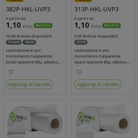
382P-HKL-UVP3
313P-HKL-UVP3
A partire da:
A partire da:
1,10
1,10
€/mq
€/mq
Best Price
Best Price
10,00 Bobine disponibili
3,05 Bobine disponibili
137,2x50
160x50
137x50
Laminazione in pvc
Laminazione in pvc
monomerico trasparente
monomerico trasparente
lucido spessore 80µ, adesivo
opaco spessore 80µ, adesivo
acrilico base acqua
acrilico base acqua permanente
permanente, liner in carta
specifico per ink uv, liner in
Preferiti
Preferiti
glassine siliconata da 72 gr.
carta kraft da 90gr. Durata 3
Aggiungi al Carrello
Aggiungi al Carrello
Durata 3 anni, ideale per
anni, dotata di filtro uv, idonea
laminare stampe con ink
per stampe con inchiostro
solvente, eco-solvente e latex.
ecosolvente, UV e latex.