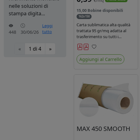
€/mq
nelle soluzioni di
15,00 Bobine disponibili
stampa digita...
162x150
Carta sublimatica alta qualità
Leggi
trattata 95 gr/mq adatta al
tutto
448
30/06/26
trasferimento su tutti i
materiali in poliestere.
«
1
di
4
»
Preferiti
Aggiungi al Carrello
MAX 450 SMOOTH