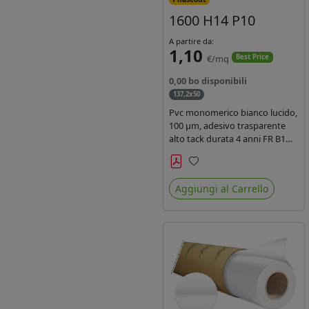
1600 H14 P10
A partire da:
1,10
€/mq
Best Price
0,00 bo disponibili
137,2x50
Pvc monomerico bianco lucido,
100 µm, adesivo trasparente
alto tack durata 4 anni FR B1
REACH per stampa solvente
ecosolvente uv latex, Liner in
Preferiti
carta KRAFT monosiliconata
Aggiungi al Carrello
135gr. brand Intercoat.