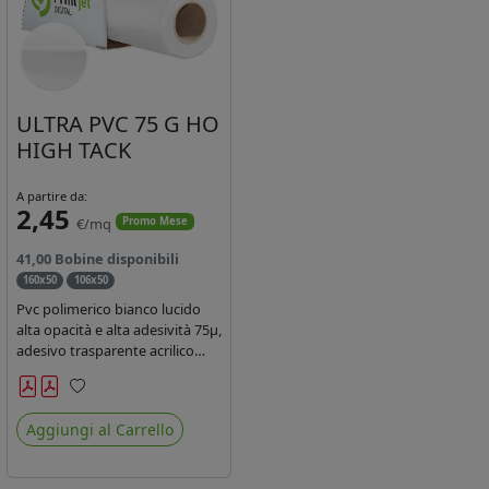
ULTRA PVC 75 G HO
HIGH TACK
A partire da:
2,45
€/mq
Promo Mese
41,00 Bobine disponibili
160x50
106x50
Pvc polimerico bianco lucido
alta opacità e alta adesività 75µ,
adesivo trasparente acrilico
hotmelt permanente, durata 5-
7 anni, liner 140gr PE su
Preferiti
entrambi lati. Prestazioni di alto
Aggiungi al Carrello
livello. Dotato di certificato
ignifugo Bs1d0.