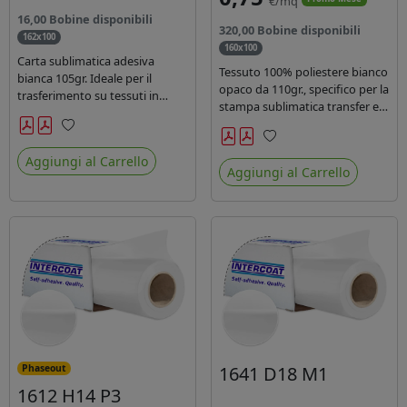
€/mq
16,00 Bobine disponibili
320,00 Bobine disponibili
162x100
160x100
Carta sublimatica adesiva
Tessuto 100% poliestere bianco
bianca 105gr. Ideale per il
opaco da 110gr., specifico per la
trasferimento su tessuti in
stampa sublimatica transfer e
poliestere nel settore
diretta. Ideale per la
sportwear .
realizzazione di stendardi e
Preferiti
Preferiti
bandiere, grazie al passaggio
Aggiungi al Carrello
Aggiungi al Carrello
dell'inchiostro su entrambi i
lati. Dotato di certificato FR B1.
1641 D18 M1
Phaseout
1612 H14 P3