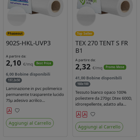
Phaseout
Top Seller
902S-HKL-UVP3
TEX 270 TENT S FR
B1
A partire da:
2,10
A partire da:
€/mq
2,32
Best Price
€/mq
Promo Mese
6,00 Bobine disponibili
41,00 Bobine disponibili
137,2x50
160x100
Laminazione in pvc polimerico
Tessuto bianco opaco 100%
permanente trasparente lucido
poliestere da 270gr. Dtex 600D,
75µ adesivo acrilico
idrorepellente, adatto alla
permanente durata 5 anni con
stampa solvente, ecosolvente,
filtro uv, carta kraft. Ideale per
uv, latex (di terza generazione).
Preferiti
stampe con inchiostro
Preferiti
Ideale per tende ,coperture
Aggiungi al Carrello
ecosolvente, UV e latex.
Aggiungi al Carrello
gazebo, prodotti gonfiabili o
cuscini di arredamento.