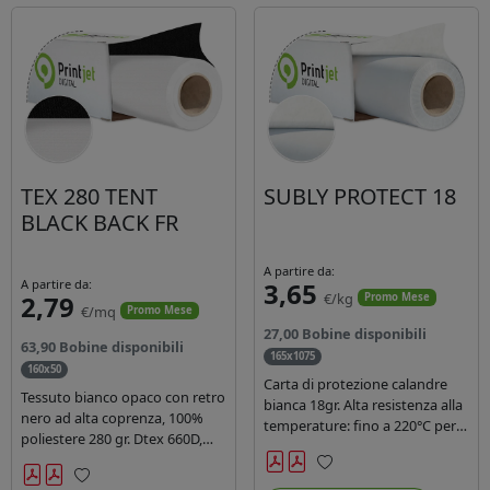
TEX 280 TENT
SUBLY PROTECT 18
BLACK BACK FR
A partire da:
A partire da:
3,65
2,79
€/kg
Promo Mese
€/mq
Promo Mese
27,00 Bobine disponibili
63,90 Bobine disponibili
165x1075
160x50
Carta di protezione calandre
Tessuto bianco opaco con retro
bianca 18gr. Alta resistenza alla
nero ad alta coprenza, 100%
temperature: fino a 220°C per
poliestere 280 gr. Dtex 660D,
40 secondi. Lunghezza 1075
idrorepellente, adatto alla
mtl, peso kg 35, diam. 20cm.
stampa sublimatica indiretta.
Preferiti