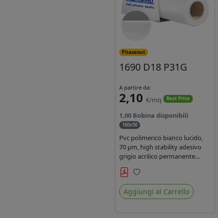
Phaseout
1690 D18 P31G
A partire da:
2,10
€/mq
Best Price
1,00 Bobina disponibili
160x50
Pvc polimerico bianco lucido,
70 µm, high stability adesivo
grigio acrilico permanente
durata 5-7 anni, per stampe
con inchiostri solvente,
Preferiti
ecosolvente, UV e latex.
Aggiungi al Carrello