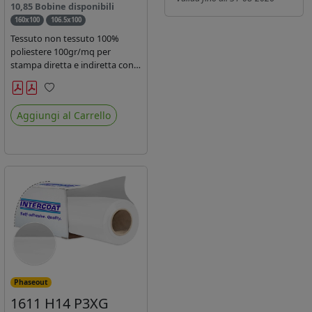
10,85 Bobine disponibili
160x100
106.5x100
Tessuto non tessuto 100%
poliestere 100gr/mq per
stampa diretta e indiretta con
inchiostro sublimatico, latex e
uv.
Preferiti
Aggiungi al Carrello
Phaseout
1611 H14 P3XG