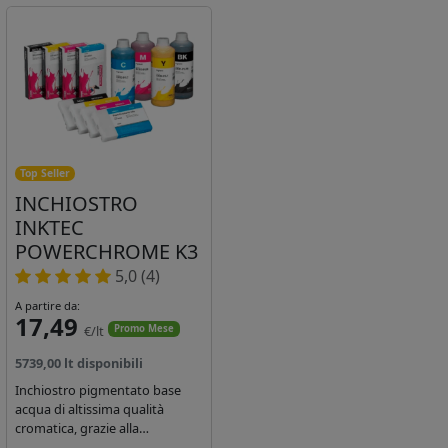
Top Seller
INCHIOSTRO
INKTEC
POWERCHROME K3
5,0 (4)
A partire da:
17,49
€/lt
Promo Mese
5739,00 lt disponibili
Inchiostro pigmentato base
acqua di altissima qualità
cromatica, grazie alla
concentrazione di pigmenti