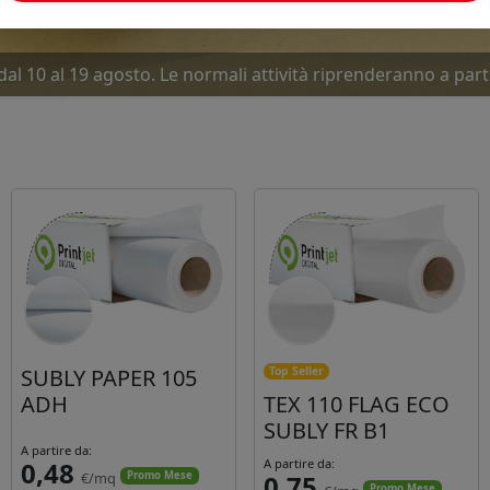
dal 10 al 19 agosto. Le normali attività riprenderanno a part
ove offerte Luglio-Agosto... Due mesi caldissimi. Approfitta
SUBLY PAPER 105
Top Seller
ADH
TEX 110 FLAG ECO
SUBLY FR B1
A partire da:
0,48
A partire da:
€/mq
0,75
Promo Mese
Promo Mese