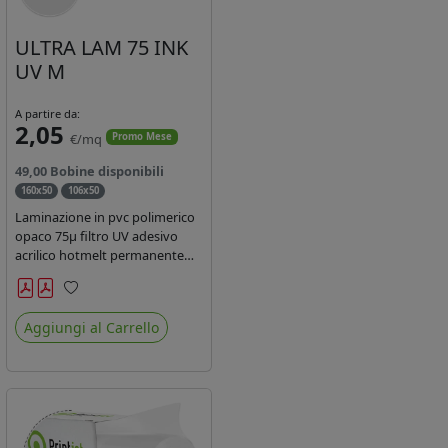
ULTRA LAM 75 INK
UV M
A partire da:
2,05
€/mq
Promo Mese
49,00 Bobine disponibili
160x50
106x50
Laminazione in pvc polimerico
opaco 75µ filtro UV adesivo
acrilico hotmelt permanente
specifico per stampe con
inchiostri UV durata 7 anni
Preferiti
indoor e 5 outdoor. Dotato di
Aggiungi al Carrello
certificato ignifugo Bs1d0.