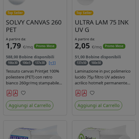
Top Seller
Top Seller
SOLVY CANVAS 260
ULTRA LAM 75 INK
PET
UV G
A partire da:
A partire da:
1,79
2,05
€/mq
€/mq
Promo Mese
Promo Mese
588,00 Bobine disponibili
51,00 Bobine disponibili
[+1]
106x30
106x5
137x30
137x50
160x50
Tessuto canvas Printjet 100%
Laminazione in pvc polimerico
poliestere (PET) con retro
lucido 75µ filtro UV adesivo
bianco 260gr/mq stampabile
acrilico hotmelt permanente
con inchiostri solvente,
specifico per stampe con
ecosolvente, uv e latex.
inchiostri UV durata 7 anni
Preferiti
Preferiti
indoor e 5 outdoor. Dotato di
Aggiungi al Carrello
Aggiungi al Carrello
certificato ignifugo Bs1d0.