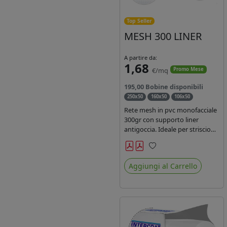
Top Seller
MESH 300 LINER
A partire da:
1,68
€/mq
Promo Mese
195,00 Bobine disponibili
250x50
160x50
106x50
Rete mesh in pvc monofacciale
300gr con supporto liner
antigoccia. Ideale per striscioni
e coperture antivento.
Saldabile, stampabile con
Preferiti
inchiostri solvente,
Aggiungi al Carrello
ecosolvente, uv e latex. Densità
fili 1000x1000 , filato 9x13.