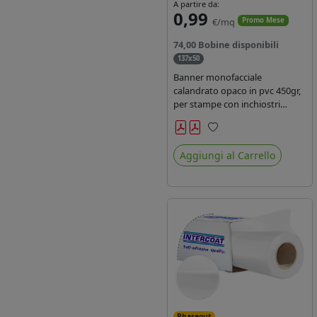
A partire da:
0,99
€/mq
Promo Mese
74,00 Bobine disponibili
137x50
Banner monofacciale
calandrato opaco in pvc 450gr,
per stampe con inchiostri
solvente ed ecosolvente , uv e
latex.
Preferiti
Aggiungi al Carrello
Phaseout