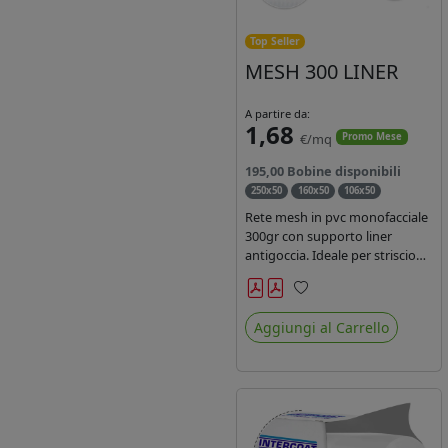
Top Seller
MESH 300 LINER
A partire da:
1,68
€/mq
Promo Mese
195,00 Bobine disponibili
250x50
160x50
106x50
Rete mesh in pvc monofacciale
300gr con supporto liner
antigoccia. Ideale per striscioni
e coperture antivento.
Saldabile, stampabile con
Preferiti
inchiostri solvente,
Aggiungi al Carrello
ecosolvente, uv e latex. Densità
fili 1000x1000 , filato 9x13.