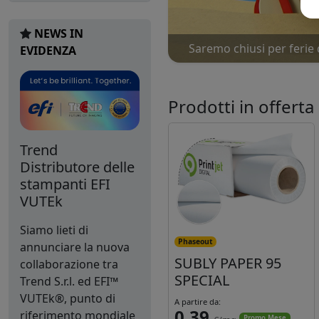
NEWS IN
Saremo chiusi per ferie 
EVIDENZA
Prodotti in offerta
Trend
Distributore delle
stampanti EFI
VUTEk
Siamo lieti di
Phaseout
annunciare la nuova
SUBLY PAPER 95
collaborazione tra
SPECIAL
Trend S.r.l. ed EFI™
VUTEk®, punto di
A partire da:
0,39
riferimento mondiale
Promo Mese