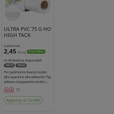
ULTRA PVC 75 G HO
HIGH TACK
A partire da:
2,45
€/mq
Promo Mese
41,00 Bobine disponibili
160x50
106x50
Pvc polimerico bianco lucido
alta opacità e alta adesività 75µ,
adesivo trasparente acrilico
hotmelt permanente, durata 5-
7 anni, liner 140gr PE su
Preferiti
entrambi lati. Prestazioni di alto
Aggiungi al Carrello
livello. Dotato di certificato
ignifugo Bs1d0.