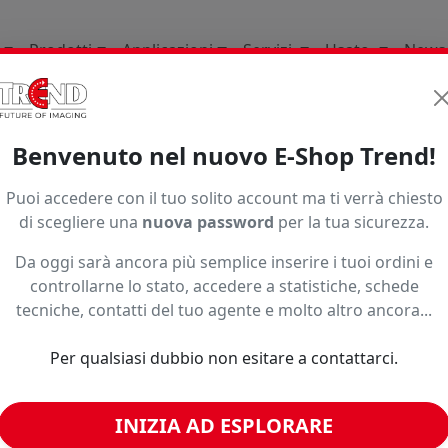
Prodotti
Applicazioni
Servizi
Usato
News
Supporti per la stampa d
Benvenuto nel nuovo E-Shop Trend!
1997
Puoi accedere con il tuo solito account ma ti verrà chiesto
di scegliere una
nuova password
per la tua sicurezza.
Da oggi sarà ancora più semplice inserire i tuoi ordini e
controllarne lo stato, accedere a statistiche, schede
tecniche, contatti del tuo agente e molto altro ancora...
Per qualsiasi dubbio non esitare a contattarci.
INIZIA AD ESPLORARE