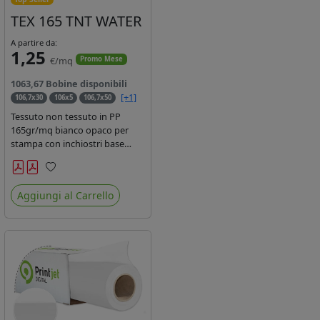
TEX 165 TNT WATER
A partire da:
1,25
€/mq
Promo Mese
1063,67 Bobine disponibili
[+1]
106,7x30
106x5
106,7x50
Tessuto non tessuto in PP
165gr/mq bianco opaco per
stampa con inchiostri base
acqua, latex, uv, ecosolvente.
Finitura a rombi spundbond e
Preferiti
coating superficiale con totale
Aggiungi al Carrello
assenza di peluria. Occhiellabile,
non saldabile. Anima 3' stampa
lato esterno.