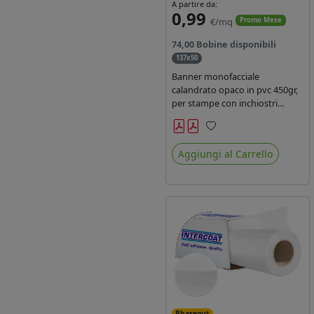
A partire da:
0,99
€/mq
Promo Mese
74,00 Bobine disponibili
137x50
Banner monofacciale
calandrato opaco in pvc 450gr,
per stampe con inchiostri
solvente ed ecosolvente , uv e
latex.
Preferiti
Aggiungi al Carrello
Phaseout