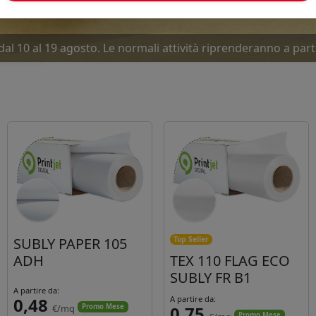
dal 10 al 19 agosto. Le normali attività riprenderanno a part
SUBLY PAPER 105
Top Seller
ADH
TEX 110 FLAG ECO
SUBLY FR B1
A partire da:
0,48
A partire da:
€/mq
0,75
Promo Mese
Promo Mese