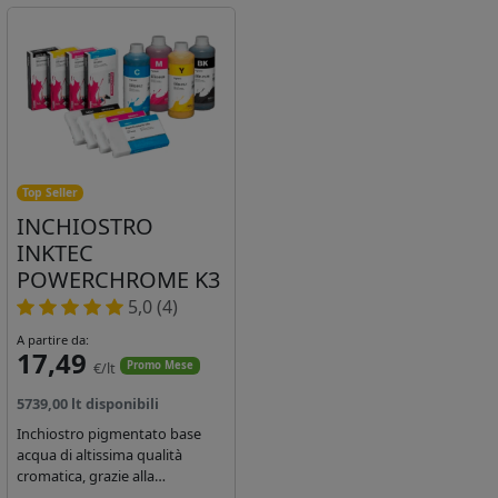
Top Seller
INCHIOSTRO
INKTEC
POWERCHROME K3
5,0 (4)
A partire da:
17,49
€/lt
Promo Mese
5739,00 lt disponibili
Inchiostro pigmentato base
acqua di altissima qualità
cromatica, grazie alla
concentrazione di pigmenti