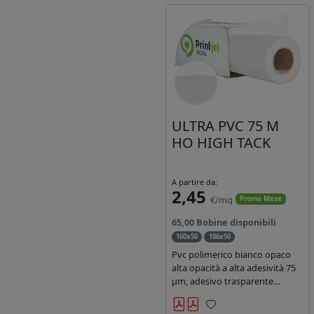
ULTRA PVC 75 M
HO HIGH TACK
A partire da:
2,45
€/mq
Promo Mese
65,00 Bobine disponibili
160x50
106x50
Pvc polimerico bianco opaco
alta opacità a alta adesività 75
µm, adesivo trasparente
acrilico hotmelt permanente,
durata 5-7 anni liner 140gr PE