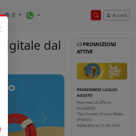
Toggle Dropdown
IT
Accedi
Ricerca veloce
igitale dal
PROMOZIONI
ATTIVE
PROMOMESE LUGLIO-
AGOSTO
Due mesi di offerte
Incredibili!
Tipo Promo: Promo Mese
(PRO01)
Successivo
Valida fino al: 31-08-2026