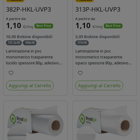
382P-HKL-UVP3
313P-HKL-UVP3
A partire da:
A partire da:
1,10
1,10
€/mq
€/mq
Best Price
Best Price
10,00 Bobine disponibili
3,05 Bobine disponibili
137,2x50
160x50
137x50
Laminazione in pvc
Laminazione in pvc
monomerico trasparente
monomerico trasparente
lucido spessore 80µ, adesivo
opaco spessore 80µ, adesivo
acrilico base acqua
acrilico base acqua permanente
permanente, liner in carta
specifico per ink uv, liner in
Preferiti
Preferiti
glassine siliconata da 72 gr.
carta kraft da 90gr. Durata 3
Aggiungi al Carrello
Aggiungi al Carrello
Durata 3 anni, ideale per
anni, dotata di filtro uv, idonea
laminare stampe con ink
per stampe con inchiostro
solvente, eco-solvente e latex.
ecosolvente, UV e latex.