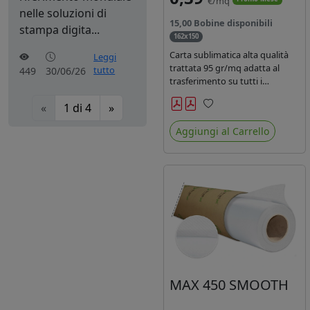
€/mq
nelle soluzioni di
15,00 Bobine disponibili
stampa digita...
162x150
Carta sublimatica alta qualità
Leggi
trattata 95 gr/mq adatta al
tutto
449
30/06/26
trasferimento su tutti i
materiali in poliestere.
«
1
di
4
»
Preferiti
Aggiungi al Carrello
MAX 450 SMOOTH