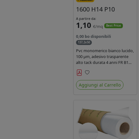
1600 H14 P10
A partire da:
1,10
€/mq
Best Price
0,00 bo disponibili
137,2x50
Pvc monomerico bianco lucido,
100 µm, adesivo trasparente
alto tack durata 4 anni FR B1
REACH per stampa solvente
ecosolvente uv latex, Liner in
Preferiti
carta KRAFT monosiliconata
Aggiungi al Carrello
135gr. brand Intercoat.