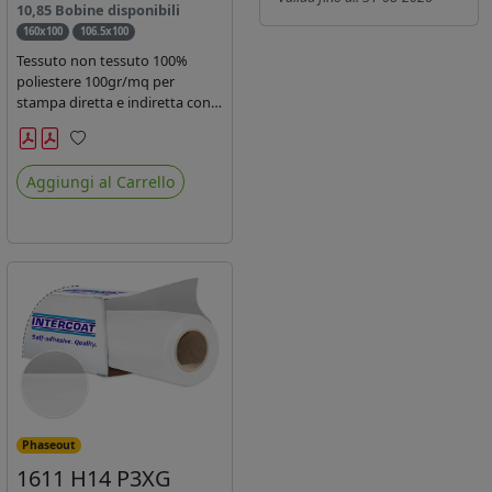
10,85 Bobine disponibili
160x100
106.5x100
Tessuto non tessuto 100%
poliestere 100gr/mq per
stampa diretta e indiretta con
inchiostro sublimatico, latex e
uv.
Preferiti
Aggiungi al Carrello
Phaseout
1611 H14 P3XG