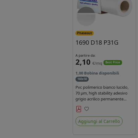
Phaseout
1690 D18 P31G
A partire da:
2,10
€/mq
Best Price
1,00 Bobina disponibili
160x50
Pvc polimerico bianco lucido,
70 µm, high stability adesivo
grigio acrilico permanente
durata 5-7 anni, per stampe
con inchiostri solvente,
Preferiti
ecosolvente, UV e latex.
Aggiungi al Carrello