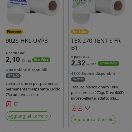
Phaseout
Top Seller
902S-HKL-UVP3
TEX 270 TENT S FR
B1
A partire da:
2,10
A partire da:
€/mq
2,32
Best Price
€/mq
Promo Mese
6,00 Bobine disponibili
41,00 Bobine disponibili
137,2x50
160x100
Laminazione in pvc polimerico
Tessuto bianco opaco 100%
permanente trasparente lucido
poliestere da 270gr. Dtex 600D,
75µ adesivo acrilico
idrorepellente, adatto alla
permanente durata 5 anni con
stampa solvente, ecosolvente,
filtro uv, carta kraft. Ideale per
uv, latex (di terza generazione).
Preferiti
stampe con inchiostro
Preferiti
Ideale per tende ,coperture
Aggiungi al Carrello
ecosolvente, UV e latex.
Aggiungi al Carrello
gazebo, prodotti gonfiabili o
cuscini di arredamento.