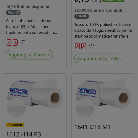
€/mq
16,00 Bobine disponibili
320,00 Bobine disponibili
162x100
160x100
Carta sublimatica adesiva
Tessuto 100% poliestere bianco
bianca 105gr. Ideale per il
opaco da 110gr., specifico per la
trasferimento su tessuti in
stampa sublimatica transfer e
poliestere nel settore
diretta. Ideale per la
sportwear .
realizzazione di stendardi e
Preferiti
Preferiti
bandiere, grazie al passaggio
Aggiungi al Carrello
Aggiungi al Carrello
dell'inchiostro su entrambi i
lati. Dotato di certificato FR B1.
1641 D18 M1
Phaseout
1612 H14 P3