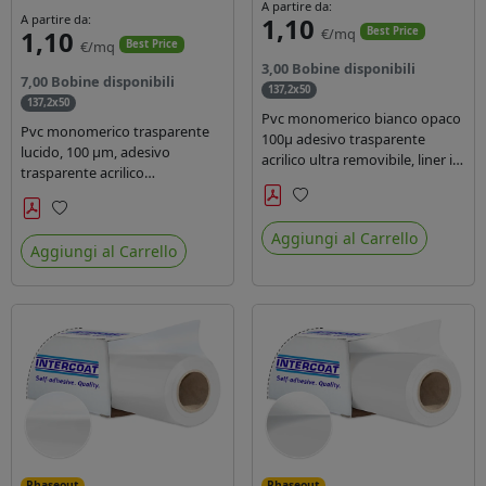
A partire da:
A partire da:
1,10
1,10
€/mq
Best Price
€/mq
Best Price
3,00 Bobine disponibili
7,00 Bobine disponibili
137,2x50
137,2x50
Pvc monomerico bianco opaco
Pvc monomerico trasparente
100µ adesivo trasparente
lucido, 100 µm, adesivo
acrilico ultra removibile, liner in
trasparente acrilico
carta kraft da 140gr/mq. Durata
permanente durata 3 anni, liner
3 anni. Dotato di certificato FR
in carta kraft monosiliconata da
Preferiti
B1 e conforme alla normativa
Preferiti
135 gr, REACH compliant per
Aggiungi al Carrello
REACH.
Aggiungi al Carrello
stampa con inchiostri solvente
ecosolvente uv latex.
Phaseout
Phaseout