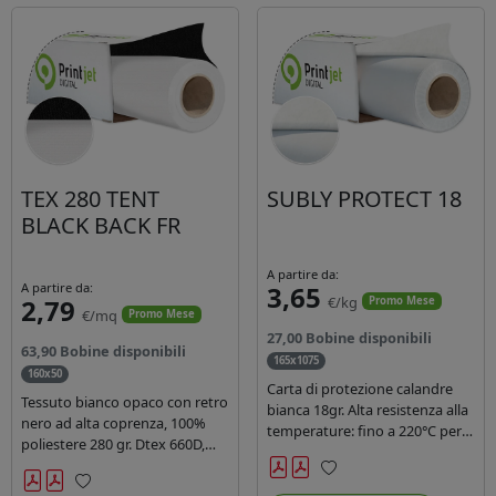
TEX 280 TENT
SUBLY PROTECT 18
BLACK BACK FR
A partire da:
A partire da:
3,65
2,79
€/kg
Promo Mese
€/mq
Promo Mese
27,00 Bobine disponibili
63,90 Bobine disponibili
165x1075
160x50
Carta di protezione calandre
Tessuto bianco opaco con retro
bianca 18gr. Alta resistenza alla
nero ad alta coprenza, 100%
temperature: fino a 220°C per
poliestere 280 gr. Dtex 660D,
40 secondi. Lunghezza 1075
idrorepellente, adatto alla
mtl, peso kg 35, diam. 20cm.
stampa sublimatica indiretta.
Preferiti