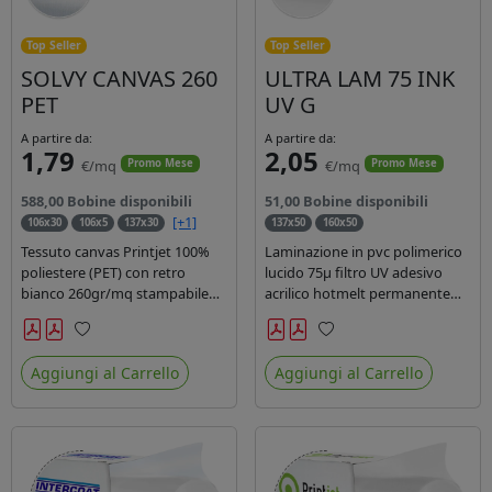
Top Seller
Top Seller
SOLVY CANVAS 260
ULTRA LAM 75 INK
PET
UV G
A partire da:
A partire da:
1,79
2,05
€/mq
€/mq
Promo Mese
Promo Mese
588,00 Bobine disponibili
51,00 Bobine disponibili
[+1]
106x30
106x5
137x30
137x50
160x50
Tessuto canvas Printjet 100%
Laminazione in pvc polimerico
poliestere (PET) con retro
lucido 75µ filtro UV adesivo
bianco 260gr/mq stampabile
acrilico hotmelt permanente
con inchiostri solvente,
specifico per stampe con
ecosolvente, uv e latex.
inchiostri UV durata 7 anni
Preferiti
Preferiti
indoor e 5 outdoor. Dotato di
Aggiungi al Carrello
Aggiungi al Carrello
certificato ignifugo Bs1d0.