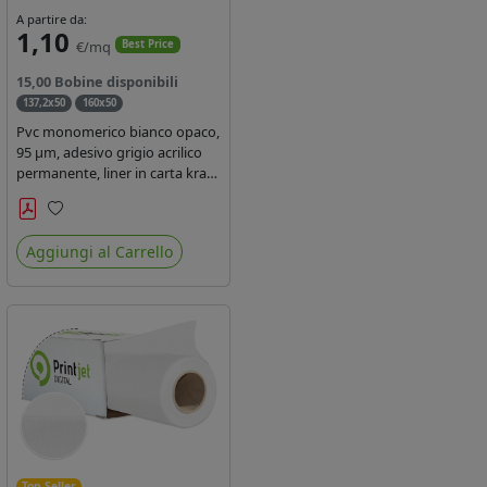
A partire da:
1,10
€/mq
Best Price
15,00 Bobine disponibili
137,2x50
160x50
Pvc monomerico bianco opaco,
95 µm, adesivo grigio acrilico
permanente, liner in carta kraft
siliconata 135gr/mq. Durata 3
anni, certificato FR B1,
Preferiti
conforme al REACH, stampa
Aggiungi al Carrello
con ink solvente, ecosolvente,
uv e latex ( terza generazione)
Top Seller