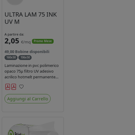
ULTRA LAM 75 INK
UV M
A partire da:
2,05
€/mq
Promo Mese
49,00 Bobine disponibili
160x50
106x50
Laminazione in pvc polimerico
opaco 75µ filtro UV adesivo
acrilico hotmelt permanente
specifico per stampe con
inchiostri UV durata 7 anni
Preferiti
indoor e 5 outdoor. Dotato di
Aggiungi al Carrello
certificato ignifugo Bs1d0.