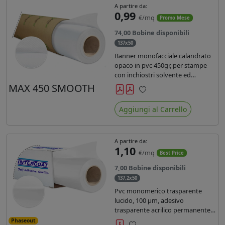
A partire da:
0,99
€/mq
Promo Mese
74,00 Bobine disponibili
137x50
Banner monofacciale calandrato
opaco in pvc 450gr, per stampe
con inchiostri solvente ed
ecosolvente , uv e latex.
MAX 450 SMOOTH
Preferiti
Aggiungi al Carrello
A partire da:
1,10
€/mq
Best Price
7,00 Bobine disponibili
137,2x50
Pvc monomerico trasparente
lucido, 100 µm, adesivo
trasparente acrilico permanente
durata 3 anni, liner in carta kraft
Phaseout