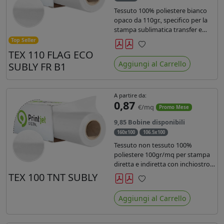
Tessuto 100% poliestere bianco
opaco da 110gr., specifico per la
stampa sublimatica transfer e
diretta. Ideale per la realizzazione
Top Seller
di stendardi e bandiere, grazie al
TEX 110 FLAG ECO
Preferiti
passaggio dell'inchiostro su
Aggiungi al Carrello
SUBLY FR B1
entrambi i lati. Dotato di
certificato FR B1.
A partire da:
0,87
€/mq
Promo Mese
9,85 Bobine disponibili
160x100
106.5x100
Tessuto non tessuto 100%
poliestere 100gr/mq per stampa
diretta e indiretta con inchiostro
sublimatico, latex e uv.
TEX 100 TNT SUBLY
Preferiti
Aggiungi al Carrello