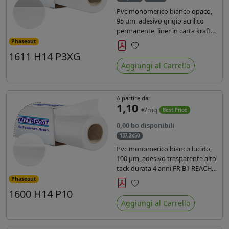
Pvc monomerico bianco opaco,
95 µm, adesivo grigio acrilico
permanente, liner in carta kraft
siliconata 135gr/mq. Durata 3
Phaseout
anni, certificato FR B1, conforme
1611 H14 P3XG
Preferiti
al REACH, stampa con ink
Aggiungi al Carrello
solvente, ecosolvente, uv e latex (
terza generazione)
A partire da:
1,10
€/mq
Best Price
0,00 bo disponibili
137,2x50
Pvc monomerico bianco lucido,
100 µm, adesivo trasparente alto
tack durata 4 anni FR B1 REACH
per stampa solvente ecosolvente
Phaseout
uv latex, Liner in carta KRAFT
1600 H14 P10
Preferiti
monosiliconata 135gr. brand
Aggiungi al Carrello
Intercoat.