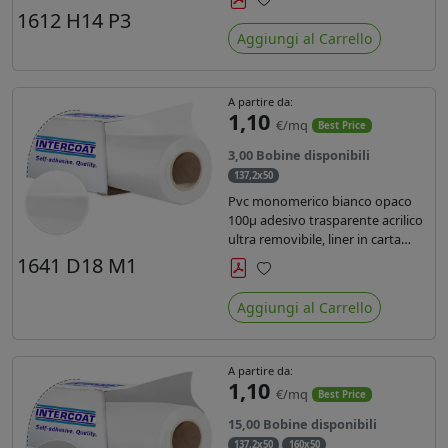
monosiliconata da 135 gr, REACH
1612 H14 P3
Preferiti
compliant per stampa con
Aggiungi al Carrello
inchiostri solvente ecosolvente uv
latex.
A partire da:
1,10
€/mq
Best Price
3,00 Bobine disponibili
137,2x50
Pvc monomerico bianco opaco
100µ adesivo trasparente acrilico
ultra removibile, liner in carta
kraft da 140gr/mq. Durata 3 anni.
1641 D18 M1
Dotato di certificato FR B1 e
Preferiti
conforme alla normativa REACH.
Aggiungi al Carrello
A partire da:
1,10
€/mq
Best Price
15,00 Bobine disponibili
137,2x50
160x50