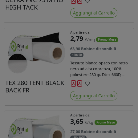
anni liner 140gr PE su entrambi
HIGH TACK
Preferiti
lati. Dotato di certificato ignifugo
Aggiungi al Carrello
Bs1d0.
A partire da:
2,79
€/mq
Promo Mese
63,90 Bobine disponibili
160x50
Tessuto bianco opaco con retro
nero ad alta coprenza, 100%
poliestere 280 gr. Dtex 660D,
idrorepellente, adatto alla stampa
TEX 280 TENT BLACK
sublimatica indiretta. Ideale per
BACK FR
Preferiti
tende ,coperture gazebo, prodotti
Aggiungi al Carrello
gonfiabili o cuscini di
arredamento.
A partire da:
3,65
€/kg
Promo Mese
27,00 Bobine disponibili
165x1075