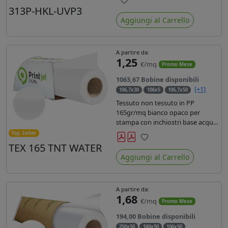
liner in carta kraft da 90gr. Durata
313P-HKL-UVP3
Preferiti
3 anni, dotata di filtro uv, idonea
Aggiungi al Carrello
per stampe con inchiostro
ecosolvente, UV e latex.
A partire da:
1,25
€/mq
Promo Mese
1063,67 Bobine disponibili
[+1]
106,7x30
106x5
106,7x50
Tessuto non tessuto in PP
165gr/mq bianco opaco per
stampa con inchiostri base acqua,
latex, uv, ecosolvente. Finitura a
Top Seller
rombi spundbond e coating
TEX 165 TNT WATER
Preferiti
superficiale con totale assenza di
Aggiungi al Carrello
peluria. Occhiellabile, non
saldabile. Anima 3' stampa lato
esterno.
A partire da:
1,68
€/mq
Promo Mese
194,00 Bobine disponibili
250x50
160x50
106x50