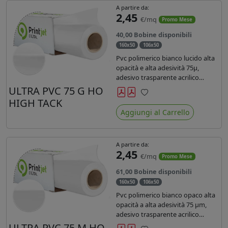
A partire da:
2,45
€/mq
Promo Mese
40,00 Bobine disponibili
160x50
106x50
Pvc polimerico bianco lucido alta
opacità e alta adesività 75µ,
adesivo trasparente acrilico
hotmelt permanente, durata 5-7
ULTRA PVC 75 G HO
anni, liner 140gr PE su entrambi
HIGH TACK
Preferiti
lati. Prestazioni di alto livello.
Aggiungi al Carrello
Dotato di certificato ignifugo
Bs1d0.
A partire da:
2,45
€/mq
Promo Mese
61,00 Bobine disponibili
160x50
106x50
Pvc polimerico bianco opaco alta
opacità a alta adesività 75 µm,
adesivo trasparente acrilico
hotmelt permanente, durata 5-7
ULTRA PVC 75 M HO