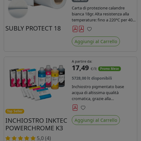
Carta di protezione calandre
bianca 18gr. Alta resistenza alla
temperature: fino a 220°C per 40
secondi. Lunghezza 1075 mtl,
SUBLY PROTECT 18
peso kg 35, diam. 20cm.
Preferiti
Aggiungi al Carrello
A partire da:
17,49
€/lt
Promo Mese
5728,00 lt disponibili
Inchiostro pigmentato base
acqua di altissima qualità
cromatica, grazie alla
concentrazione di pigmenti
permette di realizzare stampe di
Top Seller
Preferiti
altissima qualità e ridurre la curva
INCHIOSTRO INKTEC
Aggiungi al Carrello
colore fino ad un 20 % rispetto
POWERCHROME K3
agli inchiostri presenti sul
mercato.
5,0 (4)