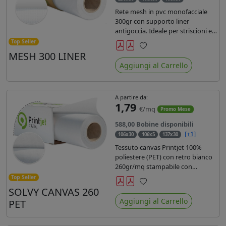
Rete mesh in pvc monofacciale
300gr con supporto liner
antigoccia. Ideale per striscioni e
coperture antivento. Saldabile,
Top Seller
stampabile con inchiostri
MESH 300 LINER
Preferiti
solvente, ecosolvente, uv e latex.
Aggiungi al Carrello
Densità fili 1000x1000 , filato 9x13.
A partire da:
1,79
€/mq
Promo Mese
588,00 Bobine disponibili
[+1]
106x30
106x5
137x30
Tessuto canvas Printjet 100%
poliestere (PET) con retro bianco
260gr/mq stampabile con
inchiostri solvente, ecosolvente,
Top Seller
uv e latex.
SOLVY CANVAS 260
Preferiti
Aggiungi al Carrello
PET