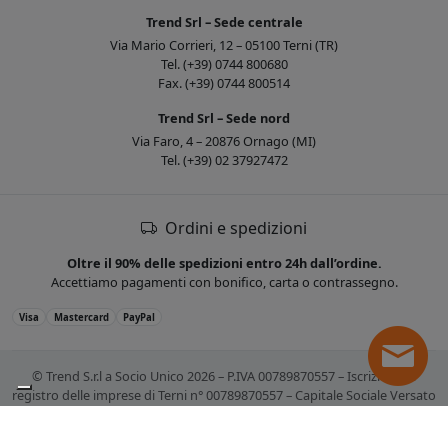
Trend Srl – Sede centrale
Via Mario Corrieri, 12 – 05100 Terni (TR)
Tel. (+39) 0744 800680
Fax. (+39) 0744 800514
Trend Srl – Sede nord
Via Faro, 4 – 20876 Ornago (MI)
Tel. (+39) 02 37927472
Ordini e spedizioni
Oltre il 90% delle spedizioni entro 24h dall’ordine.
Accettiamo pagamenti con bonifico, carta o contrassegno.
Visa
Mastercard
PayPal
© Trend S.r.l a Socio Unico 2026 – P.IVA 00789870557 – Iscrizione al
registro delle imprese di Terni n° 00789870557 – Capitale Sociale Versato
€ 10.400,00. Tutti i marchi citati sono registrati. Tutti i prezzi sono IVA
esclusa.