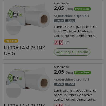
A partire da:
2,05
€/mq
Promo Mese
51,00 Bobine disponibili
137x50
160x50
Laminazione in pvc polimerico
lucido 75µ filtro UV adesivo
acrilico hotmelt permanente
specifico per stampe con
Top Seller
inchiostri UV durata 7 anni indoor
ULTRA LAM 75 INK
Preferiti
e 5 outdoor. Dotato di certificato
Aggiungi al Carrello
UV G
ignifugo Bs1d0.
A partire da:
2,05
€/mq
Promo Mese
43,00 Bobine disponibili
160x50
106x50
Laminazione in pvc polimerico
opaco 75µ filtro UV adesivo
acrilico hotmelt permanente
specifico per stampe con
ULTRA LAM 75 INK