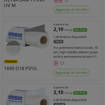
inchiostri UV durata 7 anni indoor
UV M
Preferiti
e 5 outdoor. Dotato di certificato
Aggiungi al Carrello
ignifugo Bs1d0.
A partire da:
2,10
€/mq
Best Price
1,00 Bobina disponibili
160x50
Pvc polimerico bianco lucido, 70
µm, high stability adesivo grigio
acrilico permanente durata 5-7
anni, per stampe con inchiostri
Phaseout
solvente, ecosolvente, UV e latex.
1690 D18 P31G
Preferiti
Aggiungi al Carrello
A partire da:
2,10
€/mq
Best Price
6,00 Bobine disponibili
137,2x50