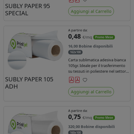
SUBLY PAPER 95
Preferiti
Aggiungi al Carrello
SPECIAL
A partire da:
0,48
€/mq
Promo Mese
16,00 Bobine disponibili
162x100
Carta sublimatica adesiva bianca
105gr. Ideale per il trasferimento
su tessuti in poliestere nel settore
sportwear .
SUBLY PAPER 105
ADH
Preferiti
Aggiungi al Carrello
A partire da:
0,75
€/mq
Promo Mese
320,00 Bobine disponibili
160x100