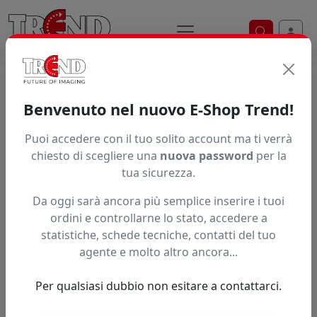
Ricerca ve
Trend S.r.l.
Supporti per la
Benvenuto nel nuovo E-Shop Trend!
stampa digitale dal 1997
Puoi accedere con il tuo solito account ma ti verrà
chiesto di scegliere una
nuova password
per la
tua sicurezza.
Da oggi sarà ancora più semplice inserire i tuoi
ordini e controllarne lo stato, accedere a
statistiche, schede tecniche, contatti del tuo
agente e molto altro ancora...
Per qualsiasi dubbio non esitare a contattarci.
Precedente
Succe