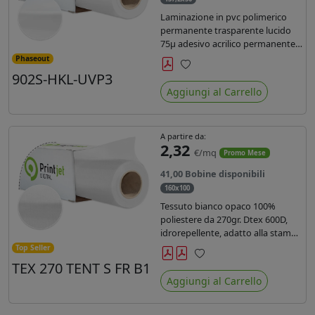
Laminazione in pvc polimerico
permanente trasparente lucido
75µ adesivo acrilico permanente
durata 5 anni con filtro uv, carta
Phaseout
kraft. Ideale per stampe con
902S-HKL-UVP3
Preferiti
inchiostro ecosolvente, UV e latex.
Aggiungi al Carrello
A partire da:
2,32
€/mq
Promo Mese
41,00 Bobine disponibili
160x100
Tessuto bianco opaco 100%
poliestere da 270gr. Dtex 600D,
idrorepellente, adatto alla stampa
solvente, ecosolvente, uv, latex (di
Top Seller
terza generazione). Ideale per
TEX 270 TENT S FR B1
Preferiti
tende ,coperture gazebo, prodotti
Aggiungi al Carrello
gonfiabili o cuscini di
arredamento.