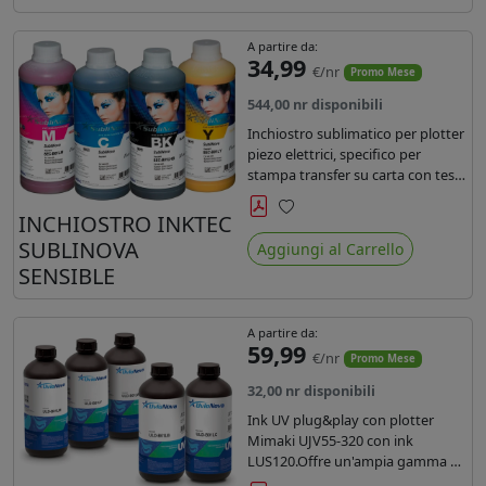
A partire da:
34,99
€/nr
Promo Mese
544,00 nr disponibili
Inchiostro sublimatico per plotter
piezo elettrici, specifico per
stampa transfer su carta con teste
Epson EPS3200, 5113, dx4 e dx5.
Ecologico, conforme alla
INCHIOSTRO INKTEC
Preferiti
normativa Reach e Oeko-Tex.
SUBLINOVA
Aggiungi al Carrello
SENSIBLE
A partire da:
59,99
€/nr
Promo Mese
32,00 nr disponibili
Ink UV plug&play con plotter
Mimaki UJV55-320 con ink
LUS120.Offre un'ampia gamma di
colori,una maggiore densità e un