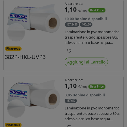
A partire da:
1,10
€/mq
Best Price
10,00 Bobine disponibili
137,2x50
160x50
Laminazione in pvc monomerico
trasparente lucido spessore 80µ,
adesivo acrilico base acqua
permanente, liner in carta
Phaseout
glassine siliconata da 72 gr. Durata
382P-HKL-UVP3
Preferiti
3 anni, ideale per laminare stampe
Aggiungi al Carrello
con ink solvente, eco-solvente e
latex.
A partire da:
1,10
€/mq
Best Price
3,05 Bobine disponibili
137x50
Laminazione in pvc monomerico
trasparente opaco spessore 80µ,
adesivo acrilico base acqua
permanente specifico per ink uv,
Phaseout