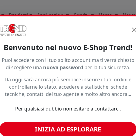
Prodotti
Applicazioni
Servizi
Usato
News
Supporti per la stampa d
Benvenuto nel nuovo E-Shop Trend!
1997
Puoi accedere con il tuo solito account ma ti verrà chiesto
di scegliere una
nuova password
per la tua sicurezza.
Da oggi sarà ancora più semplice inserire i tuoi ordini e
controllarne lo stato, accedere a statistiche, schede
tecniche, contatti del tuo agente e molto altro ancora...
Per qualsiasi dubbio non esitare a contattarci.
INIZIA AD ESPLORARE