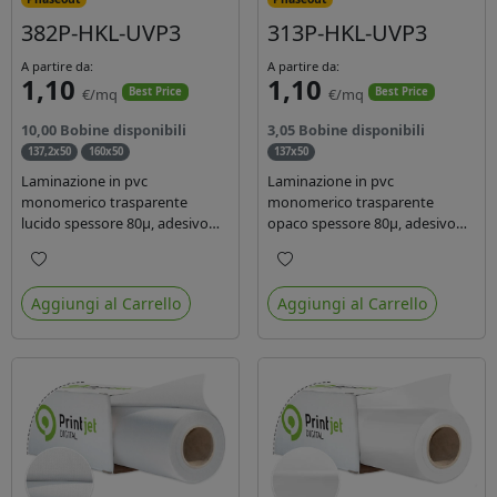
382P-HKL-UVP3
313P-HKL-UVP3
A partire da:
A partire da:
1,10
1,10
€/mq
€/mq
Best Price
Best Price
10,00 Bobine disponibili
3,05 Bobine disponibili
137,2x50
160x50
137x50
Laminazione in pvc
Laminazione in pvc
monomerico trasparente
monomerico trasparente
lucido spessore 80µ, adesivo
opaco spessore 80µ, adesivo
acrilico base acqua
acrilico base acqua permanente
permanente, liner in carta
specifico per ink uv, liner in
Preferiti
Preferiti
glassine siliconata da 72 gr.
carta kraft da 90gr. Durata 3
Aggiungi al Carrello
Aggiungi al Carrello
Durata 3 anni, ideale per
anni, dotata di filtro uv, idonea
laminare stampe con ink
per stampe con inchiostro
solvente, eco-solvente e latex.
ecosolvente, UV e latex.