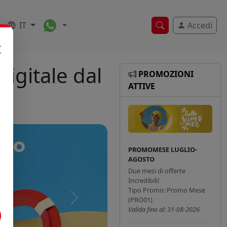
Toggle Dropdown
IT
Accedi
Ricerca veloce
igitale dal
PROMOZIONI
ATTIVE
PROMOMESE LUGLIO-
AGOSTO
Due mesi di offerte
Incredibili!
Tipo Promo: Promo Mese
(PRO01)
Successivo
Valida fino al: 31-08-2026