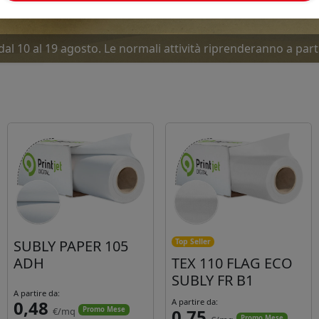
dal 10 al 19 agosto. Le normali attività riprenderanno a part
SUBLY PAPER 105
Top Seller
ADH
TEX 110 FLAG ECO
SUBLY FR B1
A partire da:
0,48
A partire da:
€/mq
0,75
Promo Mese
Promo Mese