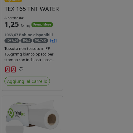
TEX 165 TNT WATER
A partire da:
1,25
€/mq
Promo Mese
1063,67 Bobine disponibili
[+1]
106,7x30
106x5
106,7x50
Tessuto non tessuto in PP
165gr/mq bianco opaco per
stampa con inchiostri base
acqua, latex, uv, ecosolvente.
Finitura a rombi spundbond e
Preferiti
coating superficiale con totale
Aggiungi al Carrello
assenza di peluria. Occhiellabile,
non saldabile. Anima 3' stampa
lato esterno.