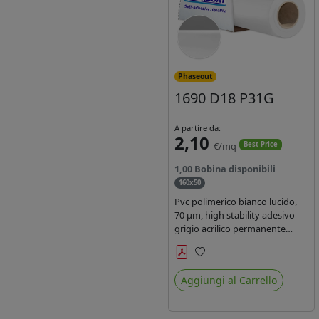
Phaseout
1690 D18 P31G
A partire da:
2,10
€/mq
Best Price
1,00 Bobina disponibili
160x50
Pvc polimerico bianco lucido,
70 µm, high stability adesivo
grigio acrilico permanente
durata 5-7 anni, per stampe
con inchiostri solvente,
Preferiti
ecosolvente, UV e latex.
Aggiungi al Carrello