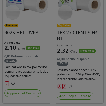
Phaseout
Top Seller
902S-HKL-UVP3
TEX 270 TENT S FR
B1
A partire da:
2,10
A partire da:
€/mq
2,32
Best Price
€/mq
Promo Mese
6,00 Bobine disponibili
41,00 Bobine disponibili
137,2x50
160x100
Laminazione in pvc polimerico
Tessuto bianco opaco 100%
permanente trasparente lucido
poliestere da 270gr. Dtex 600D,
75µ adesivo acrilico
idrorepellente, adatto alla
permanente durata 5 anni con
stampa solvente, ecosolvente,
filtro uv, carta kraft. Ideale per
uv, latex (di terza generazione).
Preferiti
stampe con inchiostro
Preferiti
Ideale per tende ,coperture
Aggiungi al Carrello
ecosolvente, UV e latex.
Aggiungi al Carrello
gazebo, prodotti gonfiabili o
cuscini di arredamento.