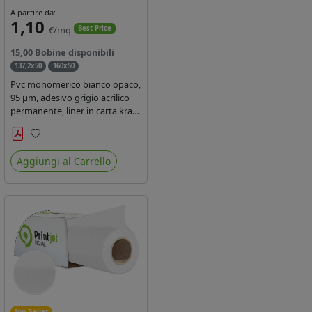
A partire da:
1,10
€/mq
Best Price
15,00 Bobine disponibili
137,2x50
160x50
Pvc monomerico bianco opaco,
95 µm, adesivo grigio acrilico
permanente, liner in carta kraft
siliconata 135gr/mq. Durata 3
anni, certificato FR B1,
Preferiti
conforme al REACH, stampa
Aggiungi al Carrello
con ink solvente, ecosolvente,
uv e latex ( terza generazione)
Top Seller