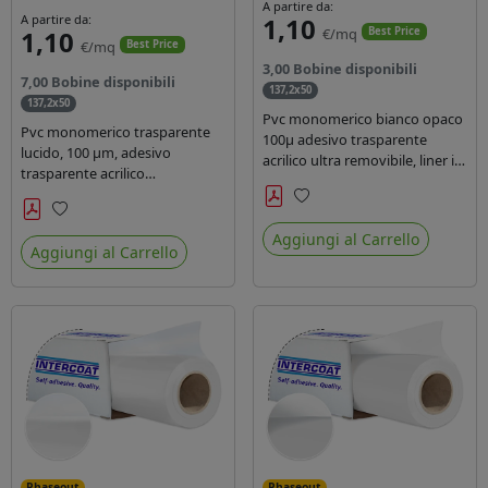
A partire da:
A partire da:
1,10
1,10
€/mq
Best Price
€/mq
Best Price
3,00 Bobine disponibili
7,00 Bobine disponibili
137,2x50
137,2x50
Pvc monomerico bianco opaco
Pvc monomerico trasparente
100µ adesivo trasparente
lucido, 100 µm, adesivo
acrilico ultra removibile, liner in
trasparente acrilico
carta kraft da 140gr/mq. Durata
permanente durata 3 anni, liner
3 anni. Dotato di certificato FR
in carta kraft monosiliconata da
Preferiti
B1 e conforme alla normativa
Preferiti
135 gr, REACH compliant per
Aggiungi al Carrello
REACH.
Aggiungi al Carrello
stampa con inchiostri solvente
ecosolvente uv latex.
Phaseout
Phaseout