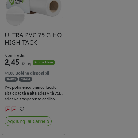
ULTRA PVC 75 G HO
HIGH TACK
A partire da:
2,45
€/mq
Promo Mese
41,00 Bobine disponibili
160x50
106x50
Pvc polimerico bianco lucido
alta opacità e alta adesività 75µ,
adesivo trasparente acrilico
hotmelt permanente, durata 5-
7 anni, liner 140gr PE su
Preferiti
entrambi lati. Prestazioni di alto
Aggiungi al Carrello
livello. Dotato di certificato
ignifugo Bs1d0.