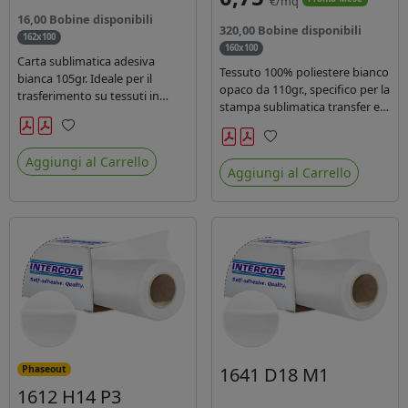
€/mq
16,00 Bobine disponibili
320,00 Bobine disponibili
162x100
160x100
Carta sublimatica adesiva
Tessuto 100% poliestere bianco
bianca 105gr. Ideale per il
opaco da 110gr., specifico per la
trasferimento su tessuti in
stampa sublimatica transfer e
poliestere nel settore
diretta. Ideale per la
sportwear .
realizzazione di stendardi e
Preferiti
Preferiti
bandiere, grazie al passaggio
Aggiungi al Carrello
Aggiungi al Carrello
dell'inchiostro su entrambi i
lati. Dotato di certificato FR B1.
1641 D18 M1
Phaseout
1612 H14 P3