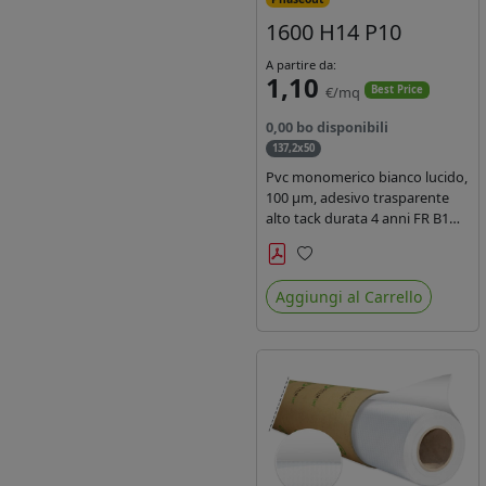
1600 H14 P10
A partire da:
1,10
€/mq
Best Price
0,00 bo disponibili
137,2x50
Pvc monomerico bianco lucido,
100 µm, adesivo trasparente
alto tack durata 4 anni FR B1
REACH per stampa solvente
ecosolvente uv latex, Liner in
Preferiti
carta KRAFT monosiliconata
Aggiungi al Carrello
135gr. brand Intercoat.