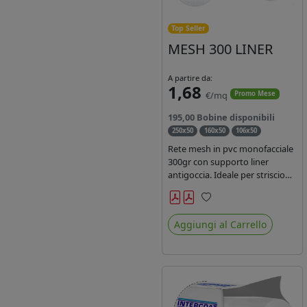
Top Seller
MESH 300 LINER
A partire da:
1,68
€/mq
Promo Mese
195,00 Bobine disponibili
250x50
160x50
106x50
Rete mesh in pvc monofacciale
300gr con supporto liner
antigoccia. Ideale per striscioni
e coperture antivento.
Saldabile, stampabile con
Preferiti
inchiostri solvente,
Aggiungi al Carrello
ecosolvente, uv e latex. Densità
fili 1000x1000 , filato 9x13.