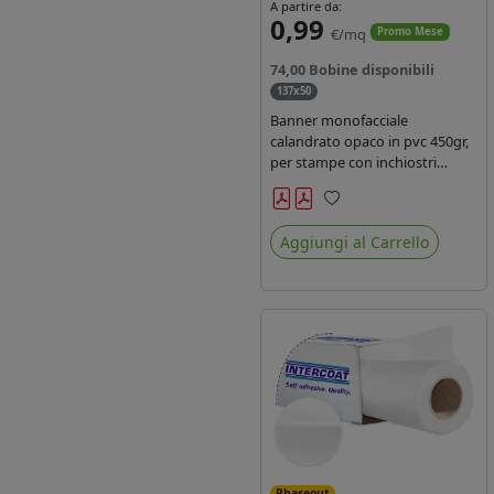
A partire da:
0,99
€/mq
Promo Mese
74,00 Bobine disponibili
137x50
Banner monofacciale
calandrato opaco in pvc 450gr,
per stampe con inchiostri
solvente ed ecosolvente , uv e
latex.
Preferiti
Aggiungi al Carrello
Phaseout