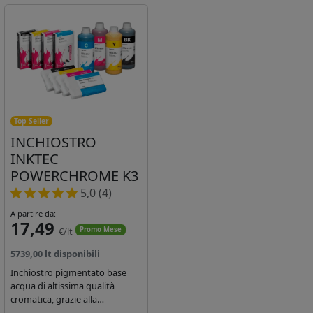
Top Seller
INCHIOSTRO
INKTEC
POWERCHROME K3
5,0 (4)
A partire da:
17,49
€/lt
Promo Mese
5739,00 lt disponibili
Inchiostro pigmentato base
acqua di altissima qualità
cromatica, grazie alla
concentrazione di pigmenti