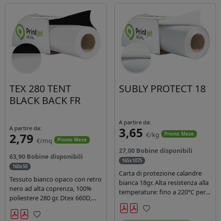
TEX 280 TENT
SUBLY PROTECT 18
BLACK BACK FR
A partire da:
A partire da:
3,65
2,79
€/kg
Promo Mese
€/mq
Promo Mese
27,00 Bobine disponibili
63,90 Bobine disponibili
165x1075
160x50
Carta di protezione calandre
Tessuto bianco opaco con retro
bianca 18gr. Alta resistenza alla
nero ad alta coprenza, 100%
temperature: fino a 220°C per
poliestere 280 gr. Dtex 660D,
40 secondi. Lunghezza 1075
idrorepellente, adatto alla
mtl, peso kg 35, diam. 20cm.
stampa sublimatica indiretta.
Preferiti