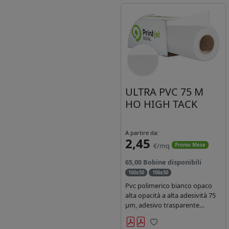
ULTRA PVC 75 M
HO HIGH TACK
A partire da:
2,45
€/mq
Promo Mese
65,00 Bobine disponibili
160x50
106x50
Pvc polimerico bianco opaco
alta opacità a alta adesività 75
µm, adesivo trasparente
acrilico hotmelt permanente,
durata 5-7 anni liner 140gr PE