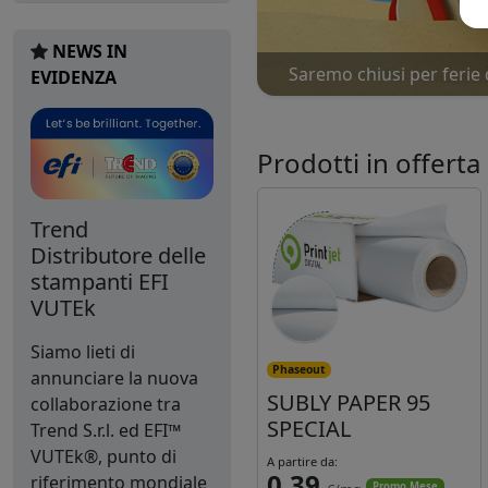
NEWS IN
Saremo chiusi per ferie 
EVIDENZA
Prodotti in offerta
Trend
Distributore delle
stampanti EFI
VUTEk
Siamo lieti di
Phaseout
annunciare la nuova
SUBLY PAPER 95
collaborazione tra
SPECIAL
Trend S.r.l. ed EFI™
VUTEk®, punto di
A partire da:
0,39
riferimento mondiale
Promo Mese