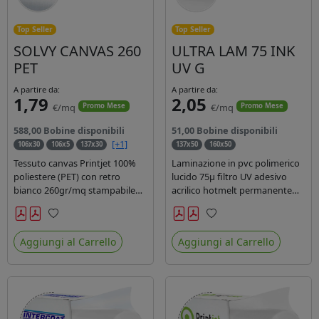
Top Seller
Top Seller
SOLVY CANVAS 260
ULTRA LAM 75 INK
PET
UV G
A partire da:
A partire da:
1,79
2,05
€/mq
€/mq
Promo Mese
Promo Mese
588,00 Bobine disponibili
51,00 Bobine disponibili
[+1]
106x30
106x5
137x30
137x50
160x50
Tessuto canvas Printjet 100%
Laminazione in pvc polimerico
poliestere (PET) con retro
lucido 75µ filtro UV adesivo
bianco 260gr/mq stampabile
acrilico hotmelt permanente
con inchiostri solvente,
specifico per stampe con
ecosolvente, uv e latex.
inchiostri UV durata 7 anni
Preferiti
Preferiti
indoor e 5 outdoor. Dotato di
Aggiungi al Carrello
Aggiungi al Carrello
certificato ignifugo Bs1d0.