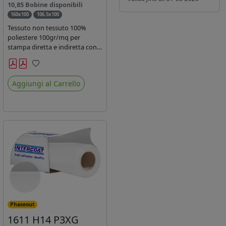
10,85 Bobine disponibili
160x100
106.5x100
Tessuto non tessuto 100%
poliestere 100gr/mq per
stampa diretta e indiretta con
inchiostro sublimatico, latex e
uv.
Preferiti
Aggiungi al Carrello
Phaseout
1611 H14 P3XG