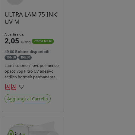
ULTRA LAM 75 INK
UV M
A partire da:
2,05
€/mq
Promo Mese
49,00 Bobine disponibili
160x50
106x50
Laminazione in pvc polimerico
opaco 75µ filtro UV adesivo
acrilico hotmelt permanente
specifico per stampe con
inchiostri UV durata 7 anni
Preferiti
indoor e 5 outdoor. Dotato di
Aggiungi al Carrello
certificato ignifugo Bs1d0.