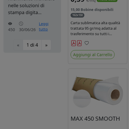
€/mq
nelle soluzioni di
15,00 Bobine disponibili
stampa digita...
162x150
Carta sublimatica alta qualità
Leggi
trattata 95 gr/mq adatta al
tutto
450
30/06/26
trasferimento su tutti i
materiali in poliestere.
«
1
di
4
»
Preferiti
Aggiungi al Carrello
MAX 450 SMOOTH