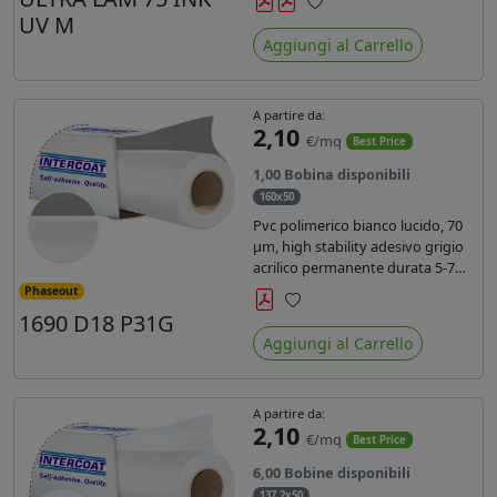
inchiostri UV durata 7 anni indoor
UV M
Preferiti
e 5 outdoor. Dotato di certificato
Aggiungi al Carrello
ignifugo Bs1d0.
A partire da:
2,10
€/mq
Best Price
1,00 Bobina disponibili
160x50
Pvc polimerico bianco lucido, 70
µm, high stability adesivo grigio
acrilico permanente durata 5-7
anni, per stampe con inchiostri
Phaseout
solvente, ecosolvente, UV e latex.
1690 D18 P31G
Preferiti
Aggiungi al Carrello
A partire da:
2,10
€/mq
Best Price
6,00 Bobine disponibili
137,2x50