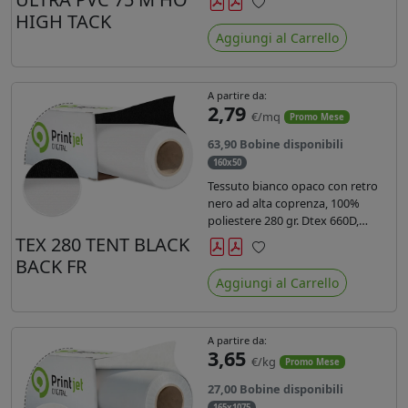
anni liner 140gr PE su entrambi
HIGH TACK
Preferiti
lati. Dotato di certificato ignifugo
Aggiungi al Carrello
Bs1d0.
A partire da:
2,79
€/mq
Promo Mese
63,90 Bobine disponibili
160x50
Tessuto bianco opaco con retro
nero ad alta coprenza, 100%
poliestere 280 gr. Dtex 660D,
idrorepellente, adatto alla stampa
TEX 280 TENT BLACK
sublimatica indiretta. Ideale per
BACK FR
Preferiti
tende ,coperture gazebo, prodotti
Aggiungi al Carrello
gonfiabili o cuscini di
arredamento.
A partire da:
3,65
€/kg
Promo Mese
27,00 Bobine disponibili
165x1075