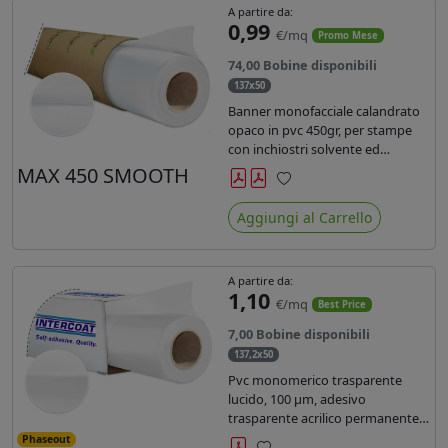
A partire da:
0,99
€/mq
Promo Mese
74,00 Bobine disponibili
137x50
Banner monofacciale calandrato
opaco in pvc 450gr, per stampe
con inchiostri solvente ed
ecosolvente , uv e latex.
MAX 450 SMOOTH
Preferiti
Aggiungi al Carrello
A partire da:
1,10
€/mq
Best Price
7,00 Bobine disponibili
137,2x50
Pvc monomerico trasparente
lucido, 100 µm, adesivo
trasparente acrilico permanente
durata 3 anni, liner in carta kraft
Phaseout