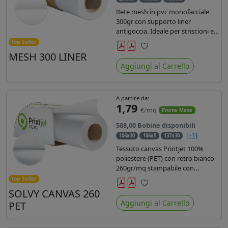
Rete mesh in pvc monofacciale
300gr con supporto liner
antigoccia. Ideale per striscioni e
coperture antivento. Saldabile,
Top Seller
stampabile con inchiostri
MESH 300 LINER
Preferiti
solvente, ecosolvente, uv e latex.
Aggiungi al Carrello
Densità fili 1000x1000 , filato 9x13.
A partire da:
1,79
€/mq
Promo Mese
588,00 Bobine disponibili
[+1]
106x30
106x5
137x30
Tessuto canvas Printjet 100%
poliestere (PET) con retro bianco
260gr/mq stampabile con
inchiostri solvente, ecosolvente,
Top Seller
uv e latex.
SOLVY CANVAS 260
Preferiti
Aggiungi al Carrello
PET