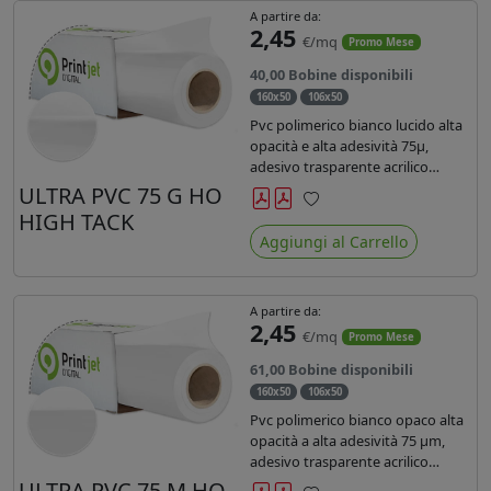
A partire da:
2,45
€/mq
Promo Mese
40,00 Bobine disponibili
160x50
106x50
Pvc polimerico bianco lucido alta
opacità e alta adesività 75µ,
adesivo trasparente acrilico
hotmelt permanente, durata 5-7
ULTRA PVC 75 G HO
anni, liner 140gr PE su entrambi
HIGH TACK
Preferiti
lati. Prestazioni di alto livello.
Aggiungi al Carrello
Dotato di certificato ignifugo
Bs1d0.
A partire da:
2,45
€/mq
Promo Mese
61,00 Bobine disponibili
160x50
106x50
Pvc polimerico bianco opaco alta
opacità a alta adesività 75 µm,
adesivo trasparente acrilico
hotmelt permanente, durata 5-7
ULTRA PVC 75 M HO