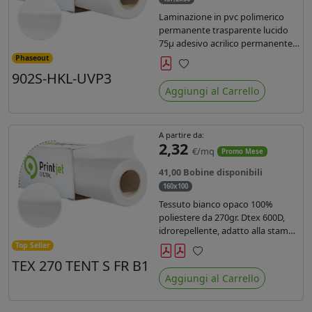
Laminazione in pvc polimerico
permanente trasparente lucido
75µ adesivo acrilico permanente
durata 5 anni con filtro uv, carta
Phaseout
kraft. Ideale per stampe con
902S-HKL-UVP3
Preferiti
inchiostro ecosolvente, UV e latex.
Aggiungi al Carrello
A partire da:
2,32
€/mq
Promo Mese
41,00 Bobine disponibili
160x100
Tessuto bianco opaco 100%
poliestere da 270gr. Dtex 600D,
idrorepellente, adatto alla stampa
solvente, ecosolvente, uv, latex (di
Top Seller
terza generazione). Ideale per
TEX 270 TENT S FR B1
Preferiti
tende ,coperture gazebo, prodotti
Aggiungi al Carrello
gonfiabili o cuscini di
arredamento.