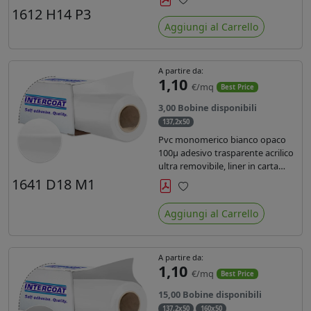
monosiliconata da 135 gr, REACH
1612 H14 P3
Preferiti
compliant per stampa con
Aggiungi al Carrello
inchiostri solvente ecosolvente uv
latex.
A partire da:
1,10
€/mq
Best Price
3,00 Bobine disponibili
137,2x50
Pvc monomerico bianco opaco
100µ adesivo trasparente acrilico
ultra removibile, liner in carta
kraft da 140gr/mq. Durata 3 anni.
1641 D18 M1
Dotato di certificato FR B1 e
Preferiti
conforme alla normativa REACH.
Aggiungi al Carrello
A partire da:
1,10
€/mq
Best Price
15,00 Bobine disponibili
137,2x50
160x50