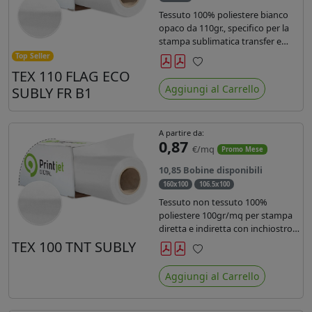
Tessuto 100% poliestere bianco
opaco da 110gr., specifico per la
stampa sublimatica transfer e
diretta. Ideale per la realizzazione
Top Seller
di stendardi e bandiere, grazie al
TEX 110 FLAG ECO
Preferiti
passaggio dell'inchiostro su
Aggiungi al Carrello
SUBLY FR B1
entrambi i lati. Dotato di
certificato FR B1.
A partire da:
0,87
€/mq
Promo Mese
10,85 Bobine disponibili
160x100
106.5x100
Tessuto non tessuto 100%
poliestere 100gr/mq per stampa
diretta e indiretta con inchiostro
sublimatico, latex e uv.
TEX 100 TNT SUBLY
Preferiti
Aggiungi al Carrello