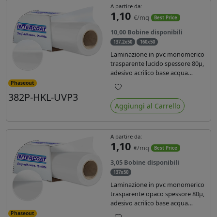
A partire da:
1,10
€/mq
Best Price
10,00 Bobine disponibili
137,2x50
160x50
Laminazione in pvc monomerico
trasparente lucido spessore 80µ,
adesivo acrilico base acqua
permanente, liner in carta
Phaseout
glassine siliconata da 72 gr. Durata
382P-HKL-UVP3
Preferiti
3 anni, ideale per laminare stampe
Aggiungi al Carrello
con ink solvente, eco-solvente e
latex.
A partire da:
1,10
€/mq
Best Price
3,05 Bobine disponibili
137x50
Laminazione in pvc monomerico
trasparente opaco spessore 80µ,
adesivo acrilico base acqua
permanente specifico per ink uv,
Phaseout