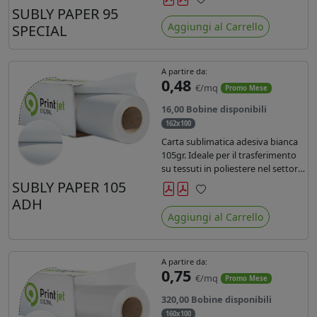
SUBLY PAPER 95
Preferiti
Aggiungi al Carrello
SPECIAL
A partire da:
0,48
€/mq
Promo Mese
16,00 Bobine disponibili
162x100
Carta sublimatica adesiva bianca
105gr. Ideale per il trasferimento
su tessuti in poliestere nel settore
sportwear .
SUBLY PAPER 105
ADH
Preferiti
Aggiungi al Carrello
A partire da:
0,75
€/mq
Promo Mese
320,00 Bobine disponibili
160x100