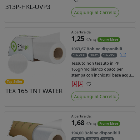
liner in carta kraft da 90gr. Durata
313P-HKL-UVP3
Preferiti
3 anni, dotata di filtro uv, idonea
Aggiungi al Carrello
per stampe con inchiostro
ecosolvente, UV e latex.
A partire da:
1,25
€/mq
Promo Mese
1063,67 Bobine disponibili
[+1]
106,7x30
106x5
106,7x50
Tessuto non tessuto in PP
165gr/mq bianco opaco per
stampa con inchiostri base acqua,
latex, uv, ecosolvente. Finitura a
Top Seller
rombi spundbond e coating
TEX 165 TNT WATER
Preferiti
superficiale con totale assenza di
Aggiungi al Carrello
peluria. Occhiellabile, non
saldabile. Anima 3' stampa lato
esterno.
A partire da:
1,68
€/mq
Promo Mese
194,00 Bobine disponibili
250x50
160x50
106x50