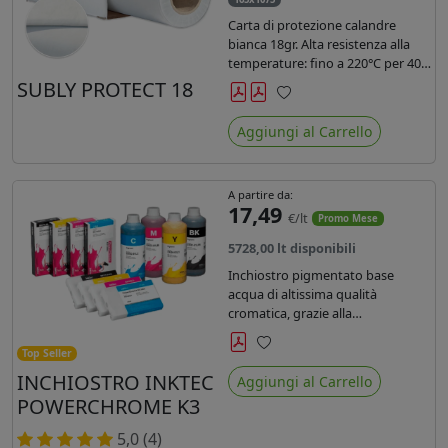
Carta di protezione calandre
bianca 18gr. Alta resistenza alla
temperature: fino a 220°C per 40
secondi. Lunghezza 1075 mtl,
SUBLY PROTECT 18
peso kg 35, diam. 20cm.
Preferiti
Aggiungi al Carrello
A partire da:
17,49
€/lt
Promo Mese
5728,00 lt disponibili
Inchiostro pigmentato base
acqua di altissima qualità
cromatica, grazie alla
concentrazione di pigmenti
permette di realizzare stampe di
Top Seller
Preferiti
altissima qualità e ridurre la curva
INCHIOSTRO INKTEC
Aggiungi al Carrello
colore fino ad un 20 % rispetto
POWERCHROME K3
agli inchiostri presenti sul
mercato.
5,0 (4)