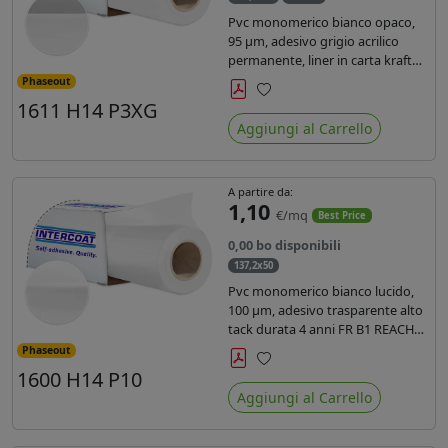
Pvc monomerico bianco opaco,
95 µm, adesivo grigio acrilico
permanente, liner in carta kraft
siliconata 135gr/mq. Durata 3
Phaseout
anni, certificato FR B1, conforme
1611 H14 P3XG
Preferiti
al REACH, stampa con ink
Aggiungi al Carrello
solvente, ecosolvente, uv e latex (
terza generazione)
A partire da:
1,10
€/mq
Best Price
0,00 bo disponibili
137,2x50
Pvc monomerico bianco lucido,
100 µm, adesivo trasparente alto
tack durata 4 anni FR B1 REACH
per stampa solvente ecosolvente
Phaseout
uv latex, Liner in carta KRAFT
1600 H14 P10
Preferiti
monosiliconata 135gr. brand
Aggiungi al Carrello
Intercoat.