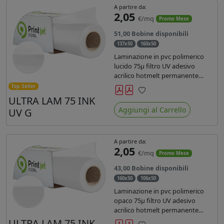
A partire da:
2,05
€/mq
Promo Mese
51,00 Bobine disponibili
137x50
160x50
Laminazione in pvc polimerico
lucido 75µ filtro UV adesivo
acrilico hotmelt permanente
specifico per stampe con
Top Seller
inchiostri UV durata 7 anni indoor
ULTRA LAM 75 INK
Preferiti
e 5 outdoor. Dotato di certificato
Aggiungi al Carrello
UV G
ignifugo Bs1d0.
A partire da:
2,05
€/mq
Promo Mese
43,00 Bobine disponibili
160x50
106x50
Laminazione in pvc polimerico
opaco 75µ filtro UV adesivo
acrilico hotmelt permanente
specifico per stampe con
ULTRA LAM 75 INK