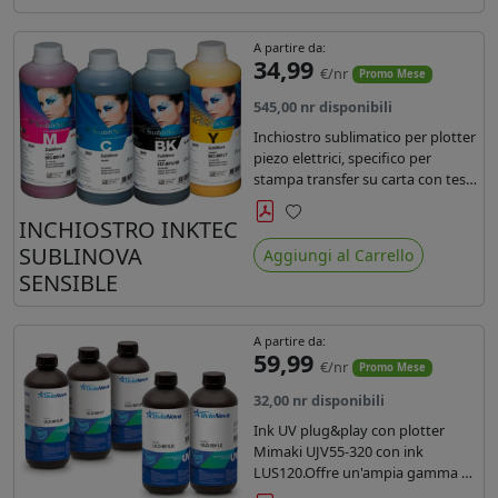
A partire da:
34,99
€/nr
Promo Mese
545,00 nr disponibili
Inchiostro sublimatico per plotter
piezo elettrici, specifico per
stampa transfer su carta con teste
Epson EPS3200, 5113, dx4 e dx5.
Ecologico, conforme alla
INCHIOSTRO INKTEC
Preferiti
normativa Reach e Oeko-Tex.
SUBLINOVA
Aggiungi al Carrello
SENSIBLE
A partire da:
59,99
€/nr
Promo Mese
32,00 nr disponibili
Ink UV plug&play con plotter
Mimaki UJV55-320 con ink
LUS120.Offre un'ampia gamma di
colori,una maggiore densità e un