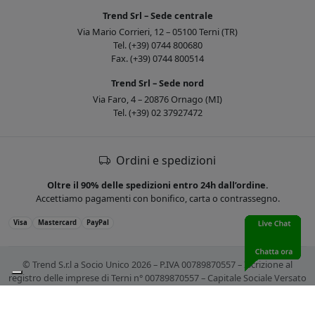
Trend Srl – Sede centrale
Via Mario Corrieri, 12 – 05100 Terni (TR)
Tel. (+39) 0744 800680
Fax. (+39) 0744 800514
Trend Srl – Sede nord
Via Faro, 4 – 20876 Ornago (MI)
Tel. (+39) 02 37927472
Ordini e spedizioni
Oltre il 90% delle spedizioni entro 24h dall’ordine.
Accettiamo pagamenti con bonifico, carta o contrassegno.
Visa
Mastercard
PayPal
© Trend S.r.l a Socio Unico 2026 – P.IVA 00789870557 – Iscrizione al
registro delle imprese di Terni n° 00789870557 – Capitale Sociale Versato
€ 10.400,00. Tutti i marchi citati sono registrati. Tutti i prezzi sono IVA
esclusa.