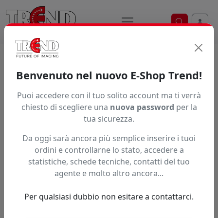
Ricerca ve
Trend S.r.l.
Supporti per la
Benvenuto nel nuovo E-Shop Trend!
stampa digitale dal 1997
Puoi accedere con il tuo solito account ma ti verrà
chiesto di scegliere una
nuova password
per la
tua sicurezza.
Da oggi sarà ancora più semplice inserire i tuoi
ordini e controllarne lo stato, accedere a
statistiche, schede tecniche, contatti del tuo
agente e molto altro ancora...
Per qualsiasi dubbio non esitare a contattarci.
Precedente
Succe