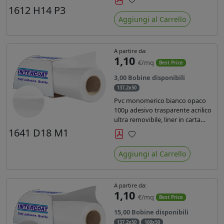
monosiliconata da 135 gr, REACH
1612 H14 P3
Preferiti
compliant per stampa con
Aggiungi al Carrello
inchiostri solvente ecosolvente uv
latex.
A partire da:
1,10
€/mq
Best Price
3,00 Bobine disponibili
137,2x50
Pvc monomerico bianco opaco
100µ adesivo trasparente acrilico
ultra removibile, liner in carta
kraft da 140gr/mq. Durata 3 anni.
1641 D18 M1
Dotato di certificato FR B1 e
Preferiti
conforme alla normativa REACH.
Aggiungi al Carrello
A partire da:
1,10
€/mq
Best Price
15,00 Bobine disponibili
137,2x50
160x50