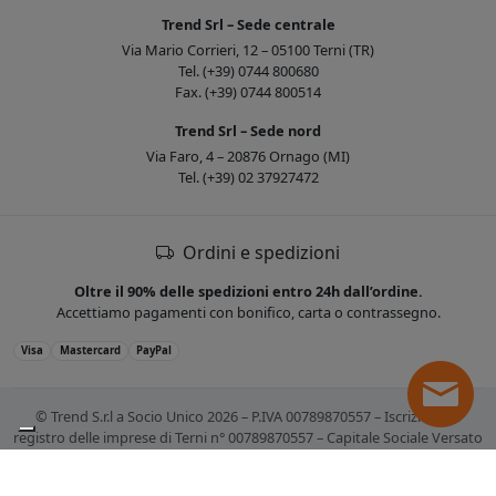
Trend Srl – Sede centrale
Via Mario Corrieri, 12 – 05100 Terni (TR)
Tel. (+39) 0744 800680
Fax. (+39) 0744 800514
Trend Srl – Sede nord
Via Faro, 4 – 20876 Ornago (MI)
Tel. (+39) 02 37927472
Ordini e spedizioni
Oltre il 90% delle spedizioni entro 24h dall’ordine.
Accettiamo pagamenti con bonifico, carta o contrassegno.
Visa
Mastercard
PayPal
© Trend S.r.l a Socio Unico 2026 – P.IVA 00789870557 – Iscrizione al
registro delle imprese di Terni n° 00789870557 – Capitale Sociale Versato
€ 10.400,00. Tutti i marchi citati sono registrati. Tutti i prezzi sono IVA
esclusa.