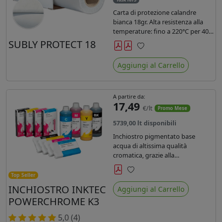
Carta di protezione calandre
bianca 18gr. Alta resistenza alla
temperature: fino a 220°C per 40
secondi. Lunghezza 1075 mtl,
SUBLY PROTECT 18
peso kg 35, diam. 20cm.
Preferiti
Aggiungi al Carrello
A partire da:
17,49
€/lt
Promo Mese
5739,00 lt disponibili
Inchiostro pigmentato base
acqua di altissima qualità
cromatica, grazie alla
concentrazione di pigmenti
permette di realizzare stampe di
Top Seller
Preferiti
altissima qualità e ridurre la curva
INCHIOSTRO INKTEC
Aggiungi al Carrello
colore fino ad un 20 % rispetto
POWERCHROME K3
agli inchiostri presenti sul
mercato.
5,0 (4)