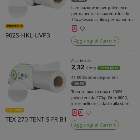
Laminazione in pvc polimerico
permanente trasparente lucido
75µ adesivo acrilico permanente
durata 5 anni con filtro uv, carta
Phaseout
kraft. Ideale per stampe con
902S-HKL-UVP3
Preferiti
inchiostro ecosolvente, UV e latex.
Aggiungi al Carrello
A partire da:
2,32
€/mq
Promo Mese
41,00 Bobine disponibili
160x100
Tessuto bianco opaco 100%
poliestere da 270gr. Dtex 600D,
idrorepellente, adatto alla stampa
solvente, ecosolvente, uv, latex (di
Top Seller
terza generazione). Ideale per
TEX 270 TENT S FR B1
Preferiti
tende ,coperture gazebo, prodotti
Aggiungi al Carrello
gonfiabili o cuscini di
arredamento.