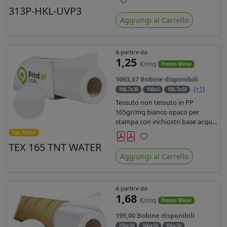
liner in carta kraft da 90gr. Durata
313P-HKL-UVP3
Preferiti
3 anni, dotata di filtro uv, idonea
Aggiungi al Carrello
per stampe con inchiostro
ecosolvente, UV e latex.
A partire da:
1,25
€/mq
Promo Mese
1063,67 Bobine disponibili
[+1]
106,7x30
106x5
106,7x50
Tessuto non tessuto in PP
165gr/mq bianco opaco per
stampa con inchiostri base acqua,
latex, uv, ecosolvente. Finitura a
Top Seller
rombi spundbond e coating
TEX 165 TNT WATER
Preferiti
superficiale con totale assenza di
Aggiungi al Carrello
peluria. Occhiellabile, non
saldabile. Anima 3' stampa lato
esterno.
A partire da:
1,68
€/mq
Promo Mese
195,00 Bobine disponibili
250x50
160x50
106x50