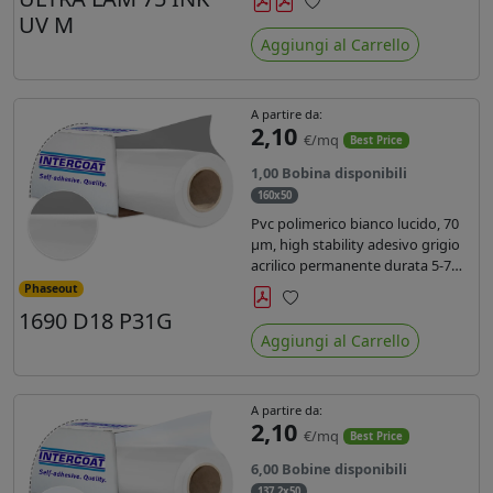
inchiostri UV durata 7 anni indoor
UV M
Preferiti
e 5 outdoor. Dotato di certificato
Aggiungi al Carrello
ignifugo Bs1d0.
A partire da:
2,10
€/mq
Best Price
1,00 Bobina disponibili
160x50
Pvc polimerico bianco lucido, 70
µm, high stability adesivo grigio
acrilico permanente durata 5-7
anni, per stampe con inchiostri
Phaseout
solvente, ecosolvente, UV e latex.
1690 D18 P31G
Preferiti
Aggiungi al Carrello
A partire da:
2,10
€/mq
Best Price
6,00 Bobine disponibili
137,2x50