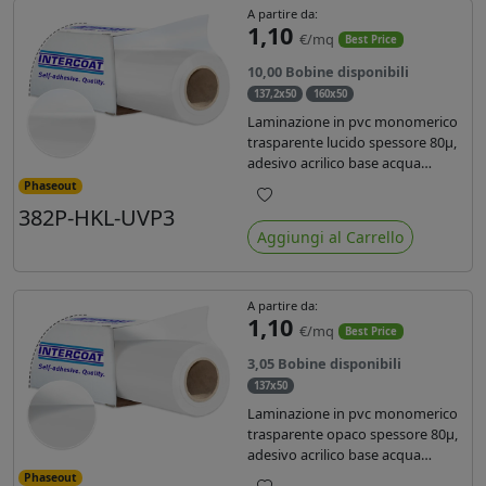
A partire da:
1,10
€/mq
Best Price
10,00 Bobine disponibili
137,2x50
160x50
Laminazione in pvc monomerico
trasparente lucido spessore 80µ,
adesivo acrilico base acqua
permanente, liner in carta
Phaseout
glassine siliconata da 72 gr. Durata
382P-HKL-UVP3
Preferiti
3 anni, ideale per laminare stampe
Aggiungi al Carrello
con ink solvente, eco-solvente e
latex.
A partire da:
1,10
€/mq
Best Price
3,05 Bobine disponibili
137x50
Laminazione in pvc monomerico
trasparente opaco spessore 80µ,
adesivo acrilico base acqua
permanente specifico per ink uv,
Phaseout