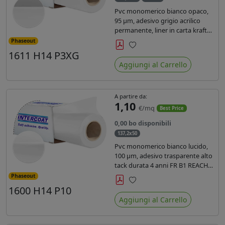
Pvc monomerico bianco opaco,
95 µm, adesivo grigio acrilico
permanente, liner in carta kraft
siliconata 135gr/mq. Durata 3
Phaseout
anni, certificato FR B1, conforme
1611 H14 P3XG
Preferiti
al REACH, stampa con ink
Aggiungi al Carrello
solvente, ecosolvente, uv e latex (
terza generazione)
A partire da:
1,10
€/mq
Best Price
0,00 bo disponibili
137,2x50
Pvc monomerico bianco lucido,
100 µm, adesivo trasparente alto
tack durata 4 anni FR B1 REACH
per stampa solvente ecosolvente
Phaseout
uv latex, Liner in carta KRAFT
1600 H14 P10
Preferiti
monosiliconata 135gr. brand
Aggiungi al Carrello
Intercoat.