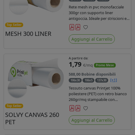
Rete mesh in pvc monofacciale
300gr con supporto liner
antigoccia. Ideale per striscioni e
coperture antivento. Saldabile,
Top Seller
stampabile con inchiostri
MESH 300 LINER
Preferiti
solvente, ecosolvente, uv e latex.
Aggiungi al Carrello
Densità fili 1000x1000 , filato 9x13.
A partire da:
1,79
€/mq
Promo Mese
588,00 Bobine disponibili
[+1]
106x30
106x5
137x30
Tessuto canvas Printjet 100%
poliestere (PET) con retro bianco
260gr/mq stampabile con
inchiostri solvente, ecosolvente,
Top Seller
uv e latex.
SOLVY CANVAS 260
Preferiti
Aggiungi al Carrello
PET