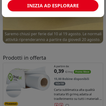
INIZIA AD ESPLORARE
Nuove offerte Luglio-Agosto... Due mesi caldissimi.
Approfittane!
Prodotti in offerta
A partire da:
0,39
€/mq
Promo Mese
15,00 Bobine disponibili
162x150
Carta sublimatica alta qualità
trattata 95 gr/mq adatta al
trasferimento su tutti i materiali in
poliestere.
Phaseout