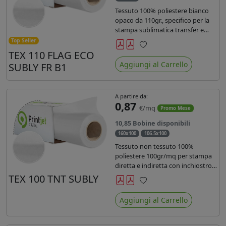
Tessuto 100% poliestere bianco
opaco da 110gr., specifico per la
stampa sublimatica transfer e
diretta. Ideale per la realizzazione
Top Seller
di stendardi e bandiere, grazie al
TEX 110 FLAG ECO
Preferiti
passaggio dell'inchiostro su
Aggiungi al Carrello
SUBLY FR B1
entrambi i lati. Dotato di
certificato FR B1.
A partire da:
0,87
€/mq
Promo Mese
10,85 Bobine disponibili
160x100
106.5x100
Tessuto non tessuto 100%
poliestere 100gr/mq per stampa
diretta e indiretta con inchiostro
sublimatico, latex e uv.
TEX 100 TNT SUBLY
Preferiti
Aggiungi al Carrello