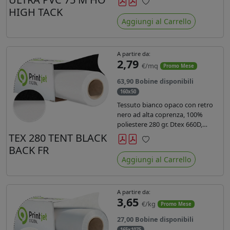
anni liner 140gr PE su entrambi
HIGH TACK
Preferiti
lati. Dotato di certificato ignifugo
Aggiungi al Carrello
Bs1d0.
A partire da:
2,79
€/mq
Promo Mese
63,90 Bobine disponibili
160x50
Tessuto bianco opaco con retro
nero ad alta coprenza, 100%
poliestere 280 gr. Dtex 660D,
idrorepellente, adatto alla stampa
TEX 280 TENT BLACK
sublimatica indiretta. Ideale per
BACK FR
Preferiti
tende ,coperture gazebo, prodotti
Aggiungi al Carrello
gonfiabili o cuscini di
arredamento.
A partire da:
3,65
€/kg
Promo Mese
27,00 Bobine disponibili
165x1075