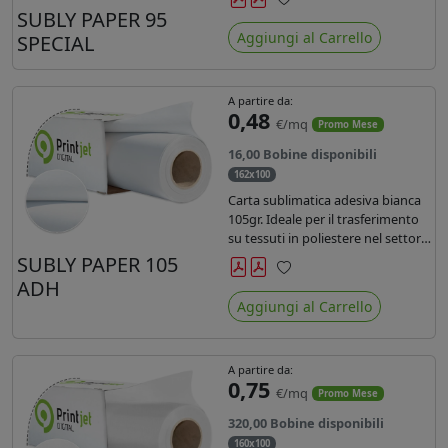
SUBLY PAPER 95
Preferiti
Aggiungi al Carrello
SPECIAL
A partire da:
0,48
€/mq
Promo Mese
16,00 Bobine disponibili
162x100
Carta sublimatica adesiva bianca
105gr. Ideale per il trasferimento
su tessuti in poliestere nel settore
sportwear .
SUBLY PAPER 105
ADH
Preferiti
Aggiungi al Carrello
A partire da:
0,75
€/mq
Promo Mese
320,00 Bobine disponibili
160x100