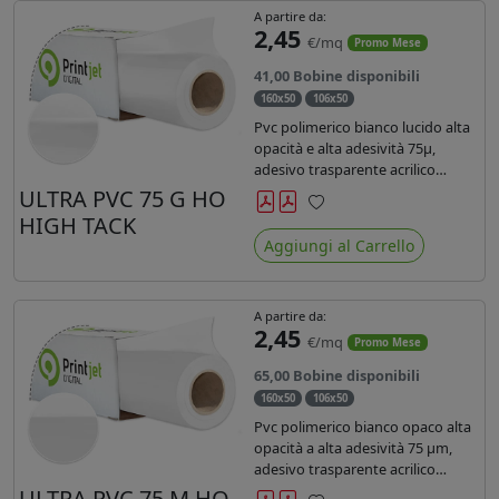
A partire da:
2,45
€/mq
Promo Mese
41,00 Bobine disponibili
160x50
106x50
Pvc polimerico bianco lucido alta
opacità e alta adesività 75µ,
adesivo trasparente acrilico
hotmelt permanente, durata 5-7
ULTRA PVC 75 G HO
anni, liner 140gr PE su entrambi
HIGH TACK
Preferiti
lati. Prestazioni di alto livello.
Aggiungi al Carrello
Dotato di certificato ignifugo
Bs1d0.
A partire da:
2,45
€/mq
Promo Mese
65,00 Bobine disponibili
160x50
106x50
Pvc polimerico bianco opaco alta
opacità a alta adesività 75 µm,
adesivo trasparente acrilico
hotmelt permanente, durata 5-7
ULTRA PVC 75 M HO