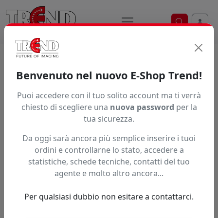
Ricerca ve
Trend S.r.l.
Supporti per la
Benvenuto nel nuovo E-Shop Trend!
stampa digitale dal 1997
Puoi accedere con il tuo solito account ma ti verrà
chiesto di scegliere una
nuova password
per la
tua sicurezza.
Da oggi sarà ancora più semplice inserire i tuoi
ordini e controllarne lo stato, accedere a
statistiche, schede tecniche, contatti del tuo
agente e molto altro ancora...
Per qualsiasi dubbio non esitare a contattarci.
Precedente
Succe