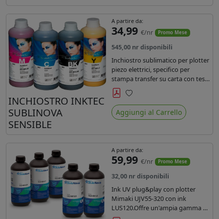
A partire da:
34,99
€/nr
Promo Mese
545,00 nr disponibili
Inchiostro sublimatico per plotter
piezo elettrici, specifico per
stampa transfer su carta con teste
Epson EPS3200, 5113, dx4 e dx5.
Ecologico, conforme alla
INCHIOSTRO INKTEC
Preferiti
normativa Reach e Oeko-Tex.
SUBLINOVA
Aggiungi al Carrello
SENSIBLE
A partire da:
59,99
€/nr
Promo Mese
32,00 nr disponibili
Ink UV plug&play con plotter
Mimaki UJV55-320 con ink
LUS120.Offre un'ampia gamma di
colori,una maggiore densità e un