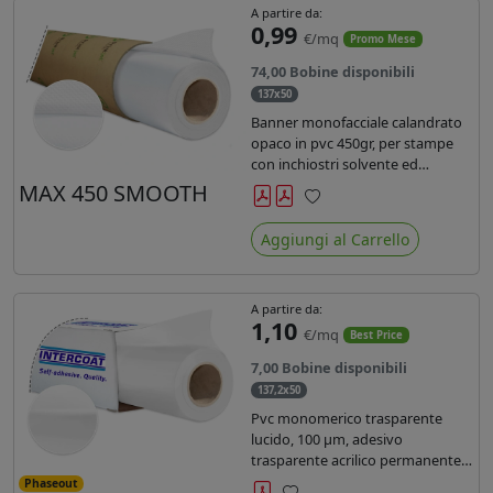
A partire da:
0,99
€/mq
Promo Mese
74,00 Bobine disponibili
137x50
Banner monofacciale calandrato
opaco in pvc 450gr, per stampe
con inchiostri solvente ed
ecosolvente , uv e latex.
MAX 450 SMOOTH
Preferiti
Aggiungi al Carrello
A partire da:
1,10
€/mq
Best Price
7,00 Bobine disponibili
137,2x50
Pvc monomerico trasparente
lucido, 100 µm, adesivo
trasparente acrilico permanente
durata 3 anni, liner in carta kraft
Phaseout